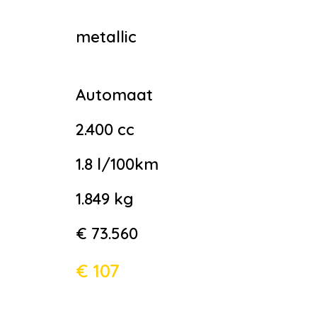
metallic
Automaat
2.400 cc
1.8 l/100km
1.849 kg
€ 73.560
€ 107