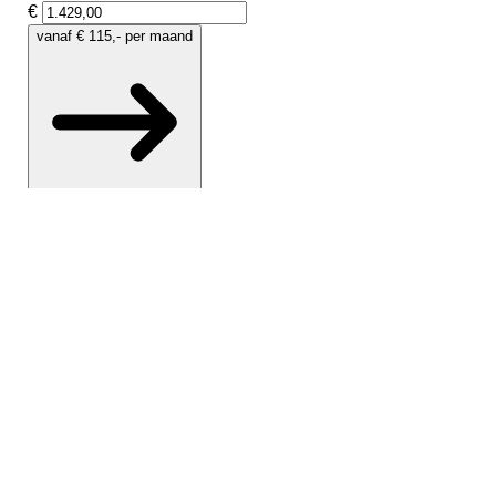
en
s
end
 voor
bare
ter
g