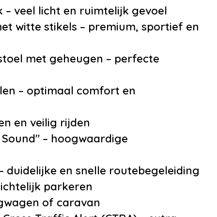
•
Achterbank in del
– veel licht en ruimtelijk gevoel
neerklapbaar
t witte stikels – premium, sportief en
•
Armsteun
•
Bagage-afdekhoe
stoel met geheugen – perfecte
•
Bagagedek
•
Binnenspiegel
en – optimaal comfort en
automatisch dimm
•
Boordcomputer
n en veilig rijden
•
Elektrische ramen
 Sound" – hoogwaardige
en achter
•
Elektrisch verstel
 duidelijke en snelle routebegeleiding
voorstoel(en)
ichtelijk parkeren
•
Hoofdsteunen ach
ngwagen of caravan
•
Lederen bekledin