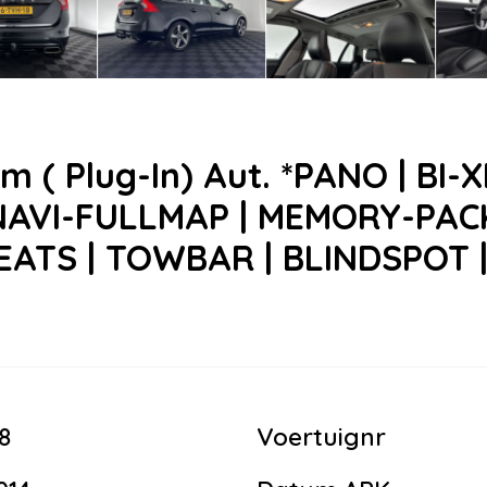
( Plug-In) Aut. *PANO | BI-
AVI-FULLMAP | MEMORY-PACK 
ATS | TOWBAR | BLINDSPOT |
8
Voertuignr