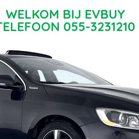
WELKOM BIJ EVBUY
TELEFOON 055-3231210