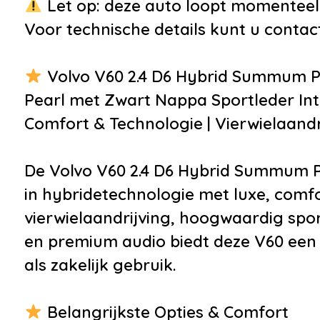
Let op: deze auto loopt momenteel o
•
Elektronische
•
DVD sp
Voor technische details kunt u cont
remkrachtverdeling
•
Multim
•
Lichtmetalen velgen 18"
•
Radio 
Volvo V60 2.4 D6 Hybrid Summum Pl
•
Metaalkleur
•
Spraak
Pearl met Zwart Nappa Sportleder Inte
•
Parkeersensor voor en
Comfort & Technologie | Vierwielaandr
achter
•
Trekhaak
De Volvo V60 2.4 D6 Hybrid Summum P
•
Achterspoiler
in hybridetechnologie met luxe, comfo
•
Afdekhoes
vierwielaandrijving, hoogwaardig spor
•
Buitenspiegels elektr. met
en premium audio biedt deze V60 een 
geheugen
als zakelijk gebruik.
•
Buitenspiegels elektrisch
inklapbaar
Belangrijkste Opties & Comfort