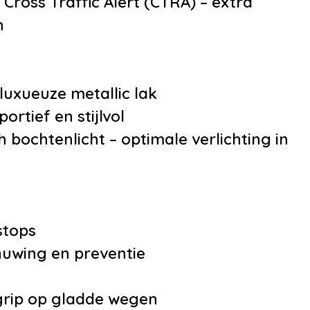
ross Traffic Alert (CTRA) – extra
•
Lendesteunen
n
(verstelbaar)
•
Passagiersstoel i
verstelbaar
 luxueuze metallic lak
•
Regensensor
ortief en stijlvol
•
Stuurbekrachtigi
ochtenlicht – optimale verlichting in
•
Stuur verstelbaar
•
Voorstoelen in ho
verstelbaar
e
stops
uwing en preventie
ropkomend verkeer
huwing
 grip op gladde wegen
un achter met