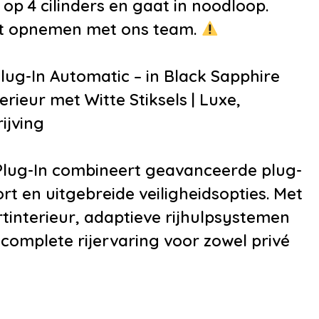
p 4 cilinders en gaat in noodloop.
eler
•
Decor aluminium
act opnemen met ons team.
edia-voorbereiding
•
Elektrisch verstelb
cd speler
bestuurdersstoel m
ug-In Automatic – in Black Sapphire
bediening
geheugen
rieur met Witte Stiksels | Luxe,
•
Interieur
ijving
voorverwarmingsins
•
Lederen stuurwiel
lug-In combineert geavanceerde plug-
•
Lederen versnelli
rt en uitgebreide veiligheidsopties. Met
•
Luxe lederen bekl
tinterieur, adaptieve rijhulpsystemen
•
Sportstoelen
complete rijervaring voor zowel privé
•
Sportstuur
•
Voorstoelen ver
•
12Volt aansluiting