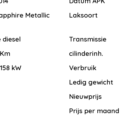
014
Datum APK
apphire Metallic
Laksoort
 diesel
Transmissie
 Km
cilinderinh.
| 158 kW
Verbruik
Ledig gewicht
g
Nieuwprijs
Prijs per maand