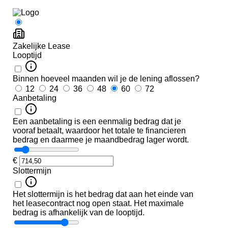
.
et
tallatie
ngspook
eding
warmd