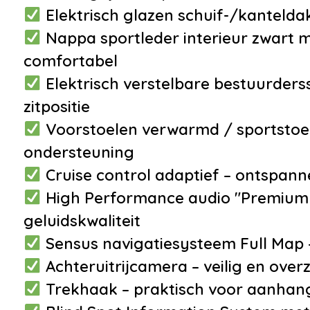
•
Buitenspiegels elektrisch
Elektrisch glazen schuif-/kanteldak 
verstel- en verwarmbaar
Nappa sportleder interieur zwart me
•
Buitenspiegels elektrisch
comfortabel
verstelbaar
Elektrisch verstelbare bestuurders
•
Buitenspiegels met
zitpositie
verlichting
Voorstoelen verwarmd / sportstoel
•
Buitenspiegels
ondersteuning
verwarmbaar
Cruise control adaptief – ontspanne
•
Bumpers in
High Performance audio "Premium
carrosseriekleur
geluidskwaliteit
•
Getint glas
Sensus navigatiesysteem Full Map –
•
Koplampen adaptief
Achteruitrijcamera – veilig en overz
•
Koplampreiniging
Trekhaak – praktisch voor aanha
•
LED achterlichten