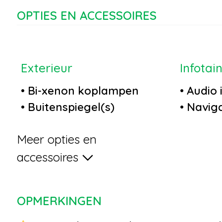
OPTIES EN ACCESSOIRES
Exterieur
Infotai
•
Bi-xenon koplampen
•
Audio 
•
Buitenspiegel(s)
•
Naviga
automatisch dimmend
map + h
Meer opties en
•
Centrale
•
Stuurw
deurvergrendeling met
multifu
accessoires
afstandsbediening
•
Autote
•
Chroom delen exterieur
met blu
OPMERKINGEN
•
Elektrisch glazen
•
Blueto
schuif-/kanteldak
telefoo