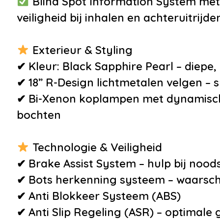
Blind Spot Information System met C
•
LED dagrijverlichting
veiligheid bij inhalen en achteruitrijde
•
Uitlaat sierstuk
Exterieur & Styling
✔ Kleur: Black Sapphire Pearl – diepe,
✔ 18” R-Design lichtmetalen velgen – sp
✔ Bi-Xenon koplampen met dynamisch b
bochten
Technologie & Veiligheid
Veiligheid
Overig
✔ Brake Assist System – hulp bij nood
✔ Bots herkenning systeem – waarsch
•
Achteruitrijcamera
•
Achte
✔ Anti Blokkeer Systeem (ABS)
•
Anti Blokkeer Systeem
waarsc
✔ Anti Slip Regeling (ASR) – optimale
•
Anti doorSlip Regeling
•
Armste