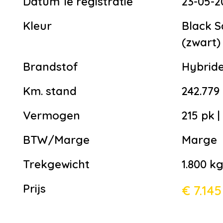
Datum 1e registratie
23-05-2
Kleur
Black S
(zwart)
Brandstof
Hybride
Km. stand
242.779
Vermogen
215 pk 
BTW/Marge
Marge
Trekgewicht
1.800 k
Prijs
€ 7.145