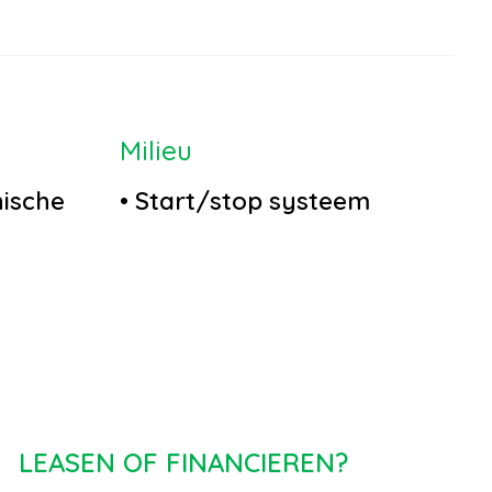
Milieu
nische
•
Start/stop systeem
ur
in
LEASEN OF FINANCIEREN?
ptief