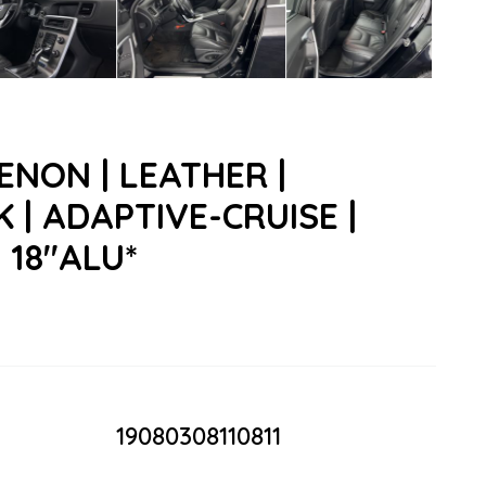
XENON | LEATHER |
| ADAPTIVE-CRUISE |
 18"ALU*
19080308110811