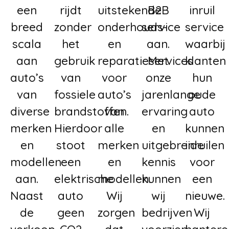
een
rijdt
uitstekende
B2B
inruil
breed
zonder
onderhouds-
service
service
scala
het
en
aan.
waarbij
aan
gebruik
reparatieservices
Met
klanten
auto’s
van
voor
onze
hun
van
fossiele
auto’s
jarenlange
oude
diverse
brandstoffen.
van
ervaring
auto
merken
Hierdoor
alle
en
kunnen
en
stoot
merken
uitgebreide
inruilen
modellen
een
en
kennis
voor
aan.
elektrische
modellen.
kunnen
een
Naast
auto
Wij
wij
nieuwe.
de
geen
zorgen
bedrijven
Wij