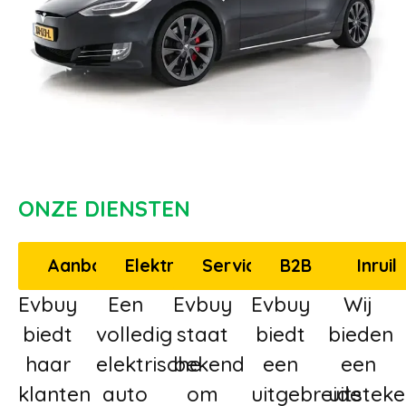
ONZE DIENSTEN
Aanbod
Elektrisch
Service
B2B
Inruil
Evbuy
Een
Evbuy
Evbuy
Wij
biedt
volledig
staat
biedt
bieden
haar
elektrische
bekend
een
een
klanten
auto
om
uitgebreide
uitstek