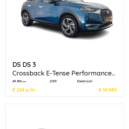
DS DS 3
Crossback E-Tense Performance
Line+ 50 kWh
49.814
2019
Elektrisch
Km
€ 224 p/m
€ 14.945