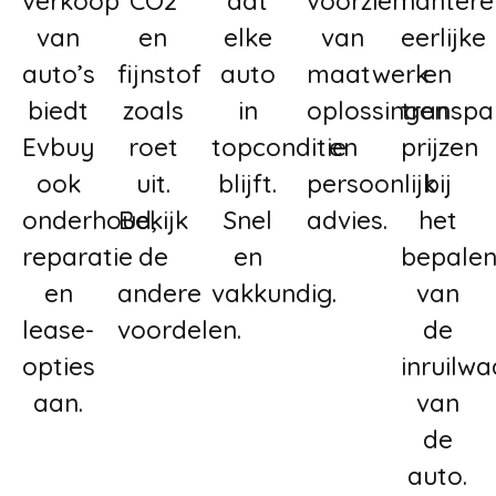
verkoop
CO2
dat
voorzien
hantere
van
en
elke
van
eerlijke
auto’s
fijnstof
auto
maatwerk
en
biedt
zoals
in
oplossingen
transpa
Evbuy
roet
topconditie
en
prijzen
ook
uit.
blijft.
persoonlijk
bij
onderhoud,
Bekijk
Snel
advies.
het
reparatie
de
en
bepale
en
andere
vakkundig.
van
lease-
voordelen.
de
opties
inruilw
aan.
van
de
auto.