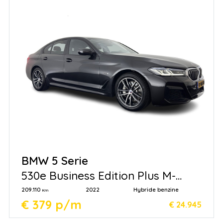
BMW 5 Serie
530e Business Edition Plus M-
Sportpack (Plug-in)
209.110
2022
Hybride benzine
Km
€ 379 p/m
€ 24.945