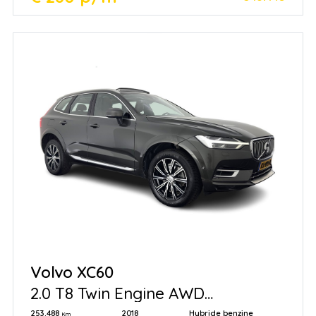
Volvo XC60
2.0 T8 Twin Engine AWD
Inscription (Plug-in)
253.488
2018
Hybride benzine
Km