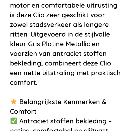
•
Stuurbekrachtiging
motor en comfortabele uitrusting
•
Stuur verstelbaar
is deze Clio zeer geschikt voor
•
12Volt aansluiting
zowel stadsverkeer als langere
•
Hoofdsteunen achter
ritten. Uitgevoerd in de stijlvolle
•
Sportstoelen
kleur Gris Platine Metallic en
Veiligheid
voorzien van antraciet stoffen
bekleding, combineert deze Clio
•
Airbag bestuurder
een nette uitstraling met praktisch
•
Airbag passagier
comfort.
•
Alarm klasse 1(startblokkering)
•
Anti Blokkeer Systeem
Belangrijkste Kenmerken &
•
Derde remlicht
Comfort
Overige
Antraciet stoffen bekleding –
•
Boordcomputer 3dr
netjes, comfortabel en slijtvast