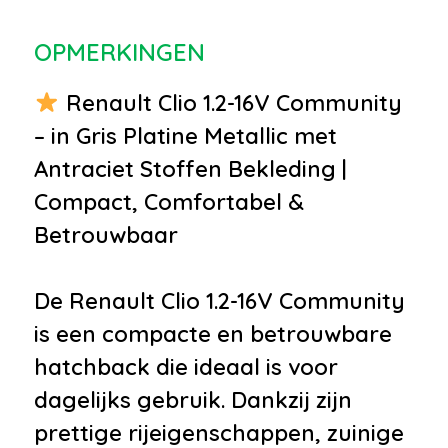
•
Metaalkleur
OPMERKINGEN
•
Mistlampen voor
•
Getint glas
Renault Clio 1.2-16V Community
Infotainment
– in Gris Platine Metallic met
Antraciet Stoffen Bekleding |
•
Audio installatie
Compact, Comfortabel &
•
Radio cd speler
Betrouwbaar
Interieur
•
Airco
De Renault Clio 1.2-16V Community
•
Bestuurdersstoel in hoogte
is een compacte en betrouwbare
verstelbaar
hatchback die ideaal is voor
•
Boordcomputer
dagelijks gebruik. Dankzij zijn
•
Elektrische ramen voor
prettige rijeigenschappen, zuinige