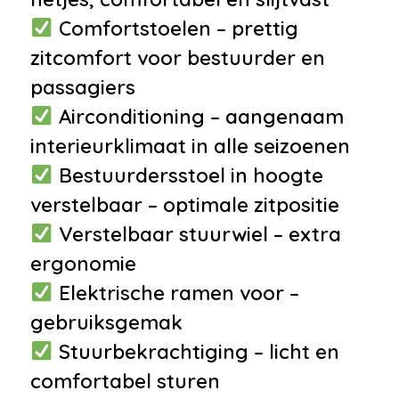
•
Niet in gerookt
Comfortstoelen – prettig
•
Zomerbanden
zitcomfort voor bestuurder en
passagiers
Airconditioning – aangenaam
interieurklimaat in alle seizoenen
Bestuurdersstoel in hoogte
verstelbaar – optimale zitpositie
Verstelbaar stuurwiel – extra
ergonomie
Elektrische ramen voor –
gebruiksgemak
Stuurbekrachtiging – licht en
comfortabel sturen