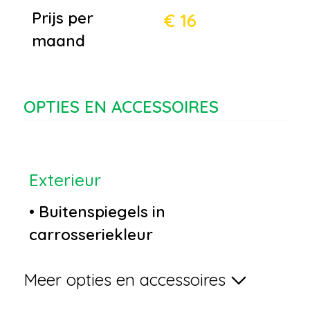
Prijs per
€ 16
maand
OPTIES EN ACCESSOIRES
Exterieur
•
Buitenspiegels in
carrosseriekleur
•
Bumpers in carrosseriekleur
Meer opties en accessoires
•
Centrale deurvergrendeling
met afstandsbediening