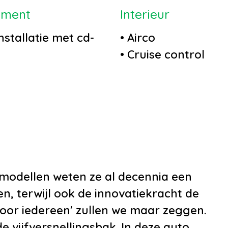
nment
Interieur
stallatie met cd-
•
Airco
•
Cruise control
nstallatie
•
Elektrische ramen
•
Stuurbekrachtigi
•
Tussenschot volle
•
12Volt aansluiting
•
Armsteun
•
Armsteun voor
•
Bestuurdersstoel 
 modellen weten ze al decennia een
hoogte verstelbaar
n, terwijl ook de innovatiekracht de
•
Boordcomputer
 voor iedereen' zullen we maar zeggen.
•
Hoofdsteunen act
 vijfversnellingsbak. In deze auto