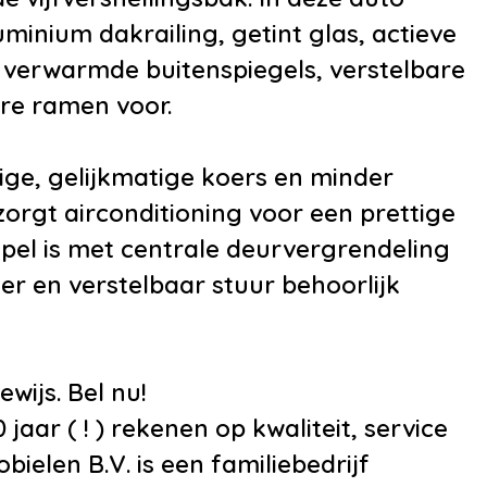
•
Lendesteunen
minium dakrailing, getint glas, actieve
(verstelbaar)
n verwarmde buitenspiegels, verstelbare
•
Stuur verstelbaar
re ramen voor.
tige, gelijkmatige koers en minder
zorgt airconditioning voor een prettige
pel is met centrale deurvergrendeling
 en verstelbaar stuur behoorlijk
wijs. Bel nu!
jaar ( ! ) rekenen op kwaliteit, service
elen B.V. is een familiebedrijf