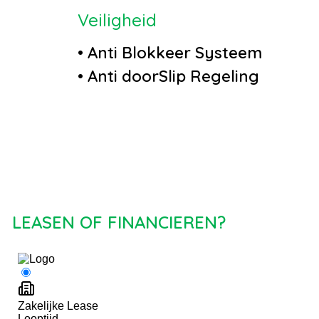
Veiligheid
•
Anti Blokkeer Systeem
•
Anti doorSlip Regeling
 voor
•
Airbag bestuurder
ng
•
Airbag passagier
dig
•
Alarm klasse
1(startblokkering)
•
Derde remlicht
LEASEN OF FINANCIEREN?
in
ief