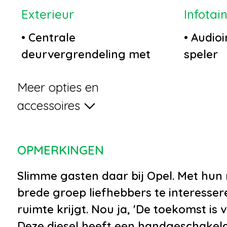
Exterieur
Infotai
•
Centrale
•
Audioin
deurvergrendeling met
speler
afstandsbediening
•
Audio i
Meer opties en
•
Getint glas
•
Metaal-/micakleur
accessoires
•
Trekhaak
•
Buitenspiegels elektrisch
OPMERKINGEN
verstel- en verwarmbaar
•
Buitenspiegels elektrisch
Slimme gasten daar bij Opel. Met hun
verstelbaar
brede groep liefhebbers te interessere
•
Buitenspiegels in
ruimte krijgt. Nou ja, 'De toekomst is
carrosseriekleur
Deze diesel heeft een handgeschakelde