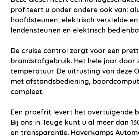
•
Bumpers in
profiteert u onder andere ook van: alu
carrosseriekleur
hoofdsteunen, elektrisch verstelde e
•
Centrale
lendensteunen en elektrisch bedienba
deurvergrendeling
•
Dakrails
De cruise control zorgt voor een pret
Overig
brandstofgebruik. Het hele jaar door 
temperatuur. De uitrusting van deze O
•
Niet in gerookt
met afstandsbediening, boordcomputer
•
Zomerbanden
compleet.
Een proefrit levert het overtuigende be
Bij ons in Teuge kunt u al meer dan 130 
en transparantie. Haverkamps Automobi