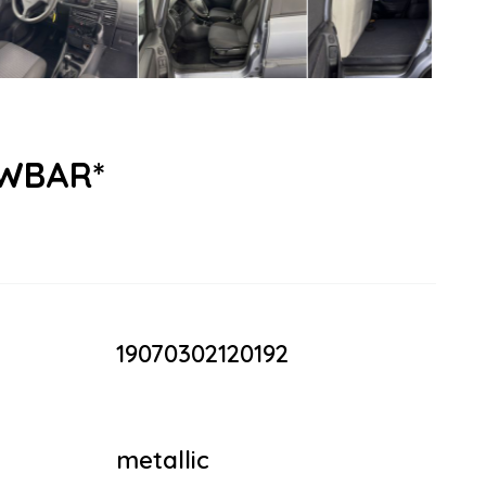
TOWBAR*
19070302120192
metallic