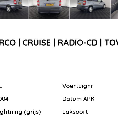
AIRCO | CRUISE | RADIO-CD | 
L
Voertuignr
004
Datum APK
ightning (grijs)
Laksoort