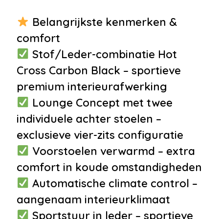
•
Multimedia-voorbereiding
Belangrijkste kenmerken &
•
Spraakbediening
comfort
Interieur
Stof/Leder-combinatie Hot
•
Airco met elektronische
Cross Carbon Black – sportieve
regeling
premium interieurafwerking
•
Aluminium Pedalen
Lounge Concept met twee
•
Bestuurdersstoel in hoogte
individuele achter stoelen –
verstelbaar
exclusieve vier-zits configuratie
•
Cruise control
Voorstoelen verwarmd – extra
•
Decor pianolak
comfort in koude omstandigheden
•
Elektrische ramen voor
Automatische climate control –
•
Lederen/stof bekleding
aangenaam interieurklimaat
•
Lederen stuurwiel
Sportstuur in leder – sportieve