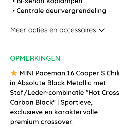
•
Bi-xenon koplampen
•
Centrale deurvergrendeling
met afstandsbediening
Meer opties en accessoires
•
Chroom delen exterieur
•
Elektronisch Sper Differentieel
•
JCW Sportpack
OPMERKINGEN
•
Lichtmetalen velgen 18"
•
Metaalkleur
MINI Paceman 1.6 Cooper S Chili
•
Parkeersensor achter
in Absolute Black Metallic met
•
Sportonderstel
Stof/Leder-combinatie "Hot Cross
•
Voor-en achterspoiler
Carbon Black" | Sportieve,
•
Achterspoiler
exclusieve en karaktervolle
•
Buitenspiegels elektrisch
premium crossover.
verstelbaar