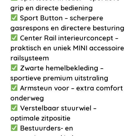
•
Passagiersstoel in hoogte
grip en directe bediening
verstelbaar
Sport Button – scherpere
•
Regensensor
gasrespons en directere besturing
•
Sportstuur
Center Rail interieurconcept –
•
Stuur verstelbaar
praktisch en uniek MINI accessoire
•
Voorstoelen verwarmd
railsysteem
•
Zwarte hemelbekleding
Zwarte hemelbekleding –
•
12Volt aansluiting
sportieve premium uitstraling
•
Armsteun
Armsteun voor – extra comfort
•
Armsteun voor
onderweg
•
Boordcomputer
Verstelbaar stuurwiel –
•
Sportstoelen
optimale zitpositie
•
Stuurbekrachtiging
Bestuurders- en