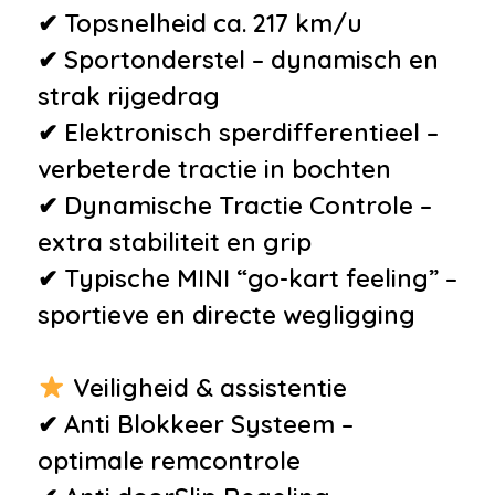
✔ Topsnelheid ca. 217 km/u
Overige
✔ Sportonderstel – dynamisch en
•
Automatische airconditioning
strak rijgedrag
•
Dynamische Tractie Controle
✔ Elektronisch sperdifferentieel –
(DTC)
verbeterde tractie in bochten
•
John Cooper Works Package
✔ Dynamische Tractie Controle –
•
Leder stuurwiel
extra stabiliteit en grip
•
Mistlampen voor
✔ Typische MINI “go-kart feeling” –
•
Multifunctioneel stuurwiel
sportieve en directe wegligging
•
Sportonderstel
•
Wired pakket
Veiligheid & assistentie
•
Xenon lampen
✔ Anti Blokkeer Systeem –
•
Zithoogte verstelling
optimale remcontrole
passagierszetel