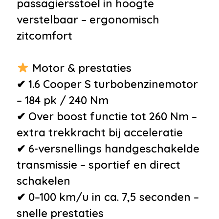
Veiligheid
passagiersstoel in hoogte
verstelbaar – ergonomisch
•
Alarmsysteem
zitcomfort
•
Anti Blokkeer Systeem
•
Anti doorSlip Regeling
Motor & prestaties
•
Brake Assist System
✔ 1.6 Cooper S turbobenzinemotor
•
Elektronisch Stabiliteits
– 184 pk / 240 Nm
Programma
✔ Over boost functie tot 260 Nm –
•
Airbag(s) hoofd voor
extra trekkracht bij acceleratie
•
Airbag(s) side voor
✔ 6-versnellings handgeschakelde
•
Airbag bestuurder
transmissie – sportief en direct
•
Airbag passagier
schakelen
•
Alarm klasse 1(startblokkering)
✔ 0–100 km/u in ca. 7,5 seconden –
•
Bandenspanningscontrolesysteem
snelle prestaties
•
Derde remlicht