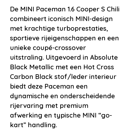
•
Bumpers in carrosseriekleur
De MINI Paceman 1.6 Cooper S Chili
•
Dimlichten automatisch
combineert iconisch MINI-design
•
Getint glas
met krachtige turboprestaties,
•
Koplampreiniging
sportieve rijeigenschappen en een
•
Mistlampen voor
unieke coupé-crossover
•
Uitlaat sierstuk
uitstraling. Uitgevoerd in Absolute
•
Xenon verlichting
Black Metallic met een Hot Cross
Infotainment
Carbon Black stof/leder interieur
biedt deze Paceman een
•
Audio installatie
dynamische en onderscheidende
•
Harman Kardon sound system
rijervaring met premium
•
Navigatiesysteem full map
afwerking en typische MINI “go-
•
Radio cd speler
kart” handling.
•
Stuurwiel multifunctioneel