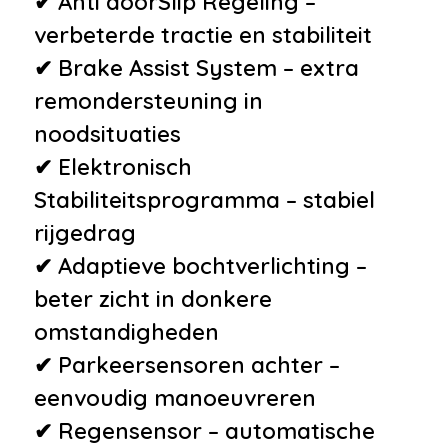
✔ Anti doorSlip Regeling –
•
Bluetooth
verbeterde tractie en stabiliteit
•
Niet in gerookt
✔ Brake Assist System – extra
•
Sportstoelen inclusief
remondersteuning in
opbergnetten tegen de
noodsituaties
achterzije
✔ Elektronisch
•
Stuur leder
Stabiliteitsprogramma – stabiel
•
Stuur multifunctioneel
rijgedrag
•
Zomerbanden
✔ Adaptieve bochtverlichting –
beter zicht in donkere
omstandigheden
✔ Parkeersensoren achter –
eenvoudig manoeuvreren
✔ Regensensor – automatische