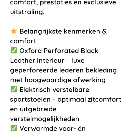
comfort, prestaties en exclusieve
•
Uitlaat sierstuk
uitstraling.
•
Verwarmde voorruit
Infotainment
Belangrijkste kenmerken &
comfort
•
Audio installatie premium
Oxford Perforated Black
•
Meridian sound system
Leather interieur – luxe
•
Navigatiesysteem full map
geperforeerde lederen bekleding
•
Stuurwiel multifunctioneel
met hoogwaardige afwerking
•
Autotelefoonvoorbereiding met
Elektrisch verstelbare
bluetooth
sportstoelen – optimaal zitcomfort
•
Bluetooth
en uitgebreide
telefoonvoorbereiding
verstelmogelijkheden
•
Multimedia-voorbereiding
Verwarmde voor- én
•
Multimedia systeem