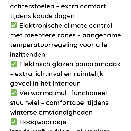
achterstoelen – extra comfort
Interieur
tijdens koude dagen
•
Airco met elektronische
Elektronische climate control
regeling
met meerdere zones – aangename
•
Aluminium interieur afwerking
temperatuurregeling voor alle
•
Cruise control
inzittenden
•
Decor aluminium
Elektrisch glazen panoramadak
•
Elektrisch verstelbare
– extra lichtinval en ruimtelijk
voorstoel(en)
gevoel in het interieur
•
Gelaagde zijruit(en)
Verwarmd multifunctioneel
•
Keyless start
stuurwiel – comfortabel tijdens
•
Lederen interieurdelen
winterse omstandigheden
•
Luxe lederen bekleding
Hoogwaardige
•
Stuurwiel verwarmd