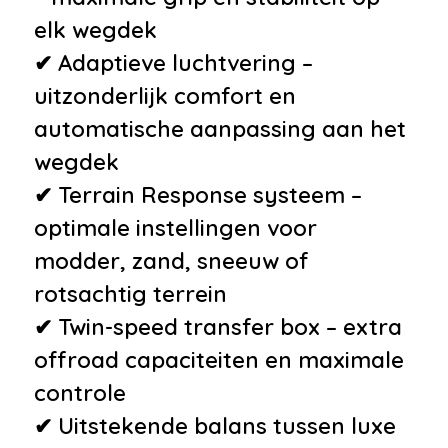
•
Regensensor
elk wegdek
•
Stuurbekrachtiging
✔ Adaptieve luchtvering –
snelheidsafhankelijk
uitzonderlijk comfort en
•
Stuurverwarming
automatische aanpassing aan het
•
Voorstoelen in hoogte
wegdek
verstelbaar
✔ Terrain Response systeem –
Milieu
optimale instellingen voor
modder, zand, sneeuw of
•
Start/stop systeem
rotsachtig terrein
Veiligheid
✔ Twin-speed transfer box – extra
•
Alarmsysteem
offroad capaciteiten en maximale
•
Anti Blokkeer Systeem
controle
•
Anti doorSlip Regeling
✔ Uitstekende balans tussen luxe