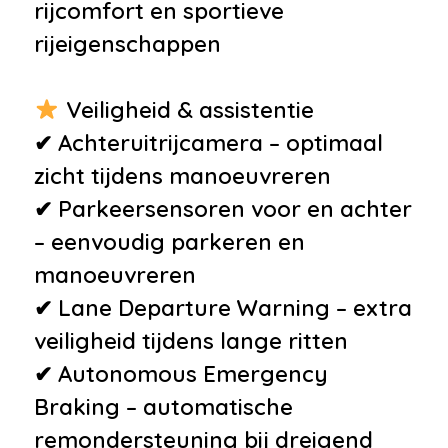
•
Autonomous Emergency
rijcomfort en sportieve
Braking
rijeigenschappen
•
Brake Assist System
•
Elektronisch Stabiliteits
Veiligheid & assistentie
Programma
✔ Achteruitrijcamera – optimaal
•
Isofix bevestiging voor
zicht tijdens manoeuvreren
kinderzitjes
✔ Parkeersensoren voor en achter
•
Vierwielaandrijving
– eenvoudig parkeren en
•
Achteruitrijcamera
manoeuvreren
•
Airbag(s) hoofd achter
✔ Lane Departure Warning – extra
•
Airbag(s) hoofd voor
veiligheid tijdens lange ritten
•
Airbag(s) side voor
✔ Autonomous Emergency
•
Airbag bestuurder
Braking – automatische
•
Airbag passagier
remondersteuning bij dreigend