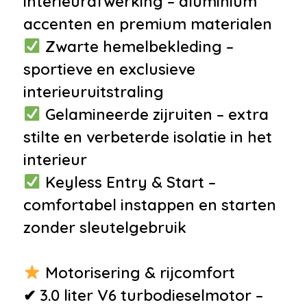
interieurafwerking – aluminium
•
Voorstoelen en achterbank
accenten en premium materialen
verwarmd
Zwarte hemelbekleding –
•
Zwarte hemelbekleding
sportieve en exclusieve
•
12Volt aansluiting
interieuruitstraling
•
Achterbank in delen
Gelamineerde zijruiten – extra
neerklapbaar
stilte en verbeterde isolatie in het
•
Achterbank verwarmd
interieur
•
Airco separaat achter
Keyless Entry & Start –
•
Armsteun
comfortabel instappen en starten
•
Armsteun achter
zonder sleutelgebruik
•
Bagage-afdekhoes
•
Bestuurdersstoel in hoogte
Motorisering & rijcomfort
verstelbaar
✔ 3.0 liter V6 turbodieselmotor –