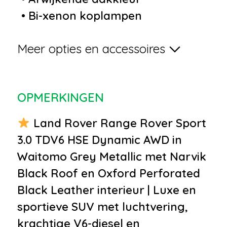
•
Bi-xenon koplampen
•
Centrale deurvergrendeling
Meer opties en accessoires
met afstandsbediening
•
Elektrisch bedienbare
achterklep
OPMERKINGEN
•
Elektrisch glazen
schuif-/kanteldak
Land Rover Range Rover Sport
•
Elektronische
3.0 TDV6 HSE Dynamic AWD in
remkrachtverdeling
Waitomo Grey Metallic met Narvik
•
Keyless entry
Black Roof en Oxford Perforated
•
Lichtmetalen velgen 22"
Black Leather interieur | Luxe en
•
Metaalkleur
sportieve SUV met luchtvering,
•
Parkeersensor voor en achter
krachtige V6-diesel en