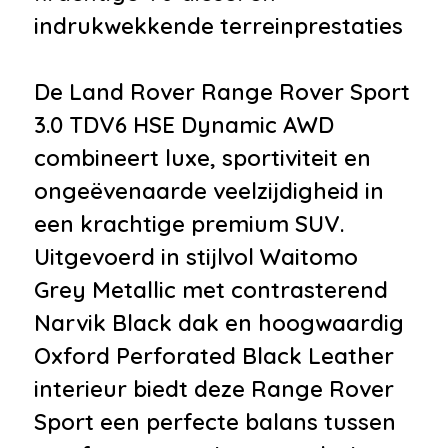
•
Achterspoiler
indrukwekkende terreinprestaties
•
Afdekhoes
•
Buitenspiegels elektrisch
De Land Rover Range Rover Sport
inklapbaar
3.0 TDV6 HSE Dynamic AWD
•
Buitenspiegels elektrisch
combineert luxe, sportiviteit en
verstel- en verwarmbaar
ongeëvenaarde veelzijdigheid in
•
Bumpers in carrosseriekleur
een krachtige premium SUV.
•
Dimlichten automatisch
Uitgevoerd in stijlvol Waitomo
•
Getint glas
Grey Metallic met contrasterend
•
Koplampreiniging
Narvik Black dak en hoogwaardig
•
LED achterlichten
Oxford Perforated Black Leather
•
LED dagrijverlichting
interieur biedt deze Range Rover
•
Mistlampen voor
Sport een perfecte balans tussen
•
Sport uitlaat