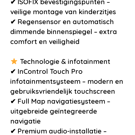
✔ ISOFIX bevestigingspunten –
•
Elektrisch verstelbare
veilige montage van kinderzitjes
stuurkolom
✔ Regensensor en automatisch
•
Elektrisch verwarmbare
dimmende binnenspiegel – extra
voorruit
comfort en veiligheid
•
LED mistlampen voor
•
Luchtvering en automatische
Technologie & infotainment
niveauregeling
✔ InControl Touch Pro
•
Schakelmogelijkheid aan
infotainmentsysteem – modern en
stuurwiel
gebruiksvriendelijk touchscreen
•
Schakelpaddles aan stuurwiel
✔ Full Map navigatiesysteem –
•
Stoelbekleding in Oxford
uitgebreide geïntegreerde
geperforeerd leder
navigatie
•
Volledig digitaal
✔ Premium audio-installatie –