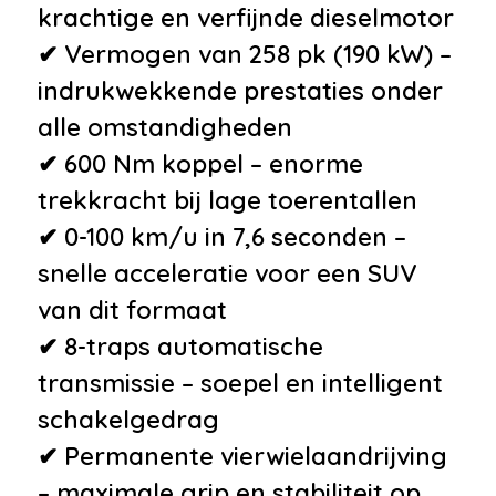
•
Binnenspiegel automatisch
krachtige en verfijnde dieselmotor
dimmend
✔ Vermogen van 258 pk (190 kW) –
•
Boordcomputer
indrukwekkende prestaties onder
•
Elektrische ramen voor en
alle omstandigheden
achter
✔ 600 Nm koppel – enorme
•
Elektrisch verstelbare
trekkracht bij lage toerentallen
bestuurdersstoel
✔ 0-100 km/u in 7,6 seconden –
•
Elektrisch verstelbare
snelle acceleratie voor een SUV
stuurkolom
van dit formaat
•
Hoofdsteunen achter
✔ 8-traps automatische
•
Lederen stuurwiel
transmissie – soepel en intelligent
•
Lendesteunen (verstelbaar)
schakelgedrag
•
Passagiersstoel in hoogte
✔ Permanente vierwielaandrijving
verstelbaar
– maximale grip en stabiliteit op