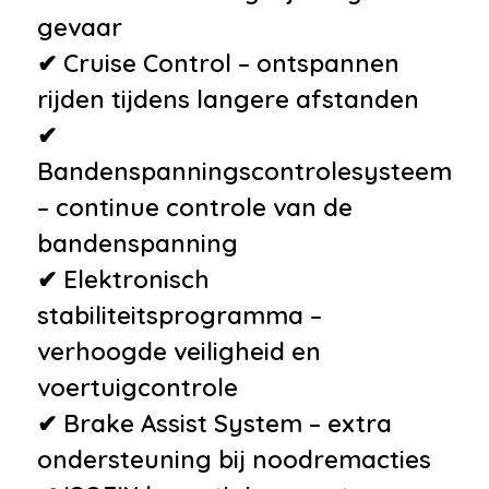
•
Alarm klasse 1(startblokkering)
gevaar
•
Bandenspanningscontrolesysteem
✔ Cruise Control – ontspannen
•
Derde remlicht
rijden tijdens langere afstanden
•
Hill hold functie
✔
Bandenspanningscontrolesysteem
Overige
– continue controle van de
•
Achteropkomend verkeer
bandenspanning
waarschuwing
✔ Elektronisch
•
Achteruitrijcamera
stabiliteitsprogramma –
•
Automatisch dimmende
verhoogde veiligheid en
achteruitkijkspiegel
voertuigcontrole
•
Bandenspanning-
✔ Brake Assist System – extra
controlesysteem (TPMS)
ondersteuning bij noodremacties
•
Connected services