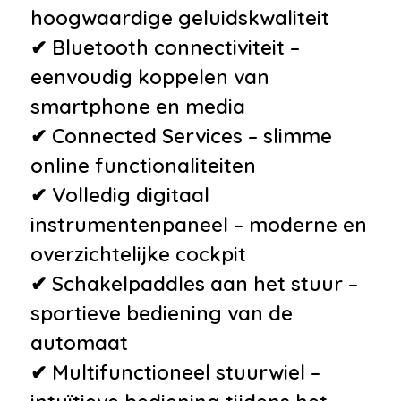
instrumentenpaneel
hoogwaardige geluidskwaliteit
•
Xenon koplampen met LED
✔ Bluetooth connectiviteit –
signature-verlichting,
eenvoudig koppelen van
automatische hoogteverstelling
smartphone en media
en hogedrukkoplampsproeiers
✔ Connected Services – slimme
•
Aanhanger assistent
online functionaliteiten
•
Afdaal assistent
✔ Volledig digitaal
•
Electronic climate control
instrumentenpaneel – moderne en
•
Extra getint glas achter
overzichtelijke cockpit
•
LED mistlampen
✔ Schakelpaddles aan het stuur –
•
Niet in gerookt
sportieve bediening van de
•
Rijstrooksensor met correctie
automaat
•
Roetfilter
✔ Multifunctioneel stuurwiel –
•
Ruitensproeiers/wisserbladen