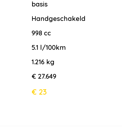
basis
Handgeschakeld
998 cc
5.1 l/100km
1.216 kg
€ 27.649
€ 23