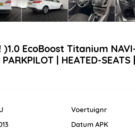
 )1.0 EcoBoost Titanium NAV
 | PARKPILOT | HEATED-SEATS |
J
Voertuignr
013
Datum APK