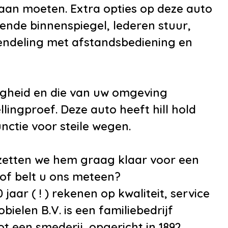
 aan moeten. Extra opties op deze auto
Control incl. ASLD
mende binnenspiegel, lederen stuur,
ische
rendeling met afstandsbediening en
itverwarming
getint glas achter
n gerookt
igheid en die van uw omgeving
ter
llingproef. Deze auto heeft hill hold
sproeiers/wisserbladen
ctie voor steile wegen.
mbaar
rbanden
, zetten we hem graag klaar voor een
 of belt u ons meteen?
jaar ( ! ) rekenen op kwaliteit, service
elen B.V. is een familiebedrijf
 een smederij, opgericht in 1892.