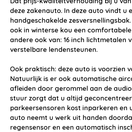
Dat prijs-kwaliteitverhouding bij u va
•
Parkeersensor voor en
deze zakenauto. In deze auto vindt u
achter
handgeschakelde zesversnellingsbak. 
•
Bumpers in
ook in winterse kou een comfortabele z
carrosseriekleur
andere ook van: 16 inch lichtmetalen 
•
Dimlichten automatisch
verstelbare lendensteunen.
•
Getint glas
•
Verwarmde voorruit
Ook praktisch: deze auto is voorzien 
Natuurlijk is er ook automatische airc
afleiden door gerommel aan de audio
stuur zorgt dat u altijd geconcentreer
parkeersensoren kost inparkeren en u
Veiligheid
Overig
auto neemt u werk uit handen doordat 
regensensor en een automatisch insc
•
Anti Blokkeer Systeem
•
Busine