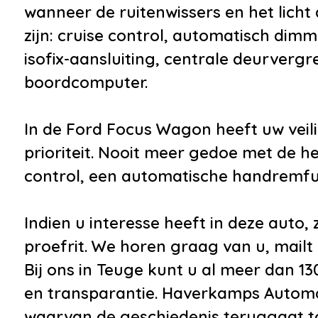
wanneer de ruitenwissers en het licht
•
Anti doorSlip Regeling
•
Cruise 
zijn: cruise control, automatisch dim
•
Elektronisch Stabiliteits
•
Elektr
isofix-aansluiting, centrale deurverg
Programma
voorru
boordcomputer.
•
Hill hold functie
•
Extra 
•
Isofix bevestiging voor
•
Niet i
In de Ford Focus Wagon heeft uw veil
kinderzitjes
•
Roetfil
prioriteit. Nooit meer gedoe met de he
•
Airbag(s) hoofd voor
•
Ruiten
control, een automatische handremfun
•
Airbag(s) side voor
verwar
•
Airbag bestuurder
•
Winte
Indien u interesse heeft in deze auto
•
Airbag passagier
proefrit. We horen graag van u, mailt
•
Alarm klasse
Bij ons in Teuge kunt u al meer dan 130 
1(startblokkering)
en transparantie. Haverkamps Automobi
•
Derde remlicht
waarvan de geschiedenis teruggaat tot