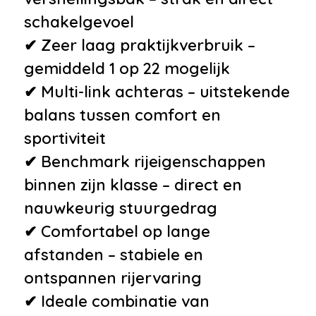
schakelgevoel
•
16 inch lichtmetalen velgen 10-
✔ Zeer laag praktijkverbruik –
spaaks
gemiddeld 1 op 22 mogelijk
•
Apple Carplay/Android Auto
✔ Multi-link achteras – uitstekende
•
Elektrische bedienbare
balans tussen comfort en
achterruiten incl. elektrisch
sportiviteit
bedienbare kindersloten
✔ Benchmark rijeigenschappen
•
Elektrisch verwarmbare
binnen zijn klasse – direct en
voorruit
nauwkeurig stuurgedrag
•
Mistlampen voor
✔ Comfortabel op lange
•
Navigatie-pakket
afstanden – stabiele en
•
Bluetooth
ontspannen rijervaring
•
Lendesteun(en) verstelbaar
✔ Ideale combinatie van
•
Niet in gerookt