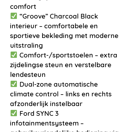
comfort
•
Radio cd speler
“Groove” Charcoal Black
Interieur
interieur – comfortabele en
•
Airco met elektronische
sportieve bekleding met moderne
regeling
uitstraling
•
Bestuurdersstoel in hoogte
Comfort-/sportstoelen – extra
verstelbaar
zijdelingse steun en verstelbare
•
Binnenspiegel automatisch
lendesteun
dimmend
Dual-zone automatische
•
Comfortstoel(en)
climate control – links en rechts
•
Cruise control
afzonderlijk instelbaar
•
Decor Titanium
Ford SYNC 3
•
Keyless start
infotainmentsysteem –
•
12Volt aansluiting