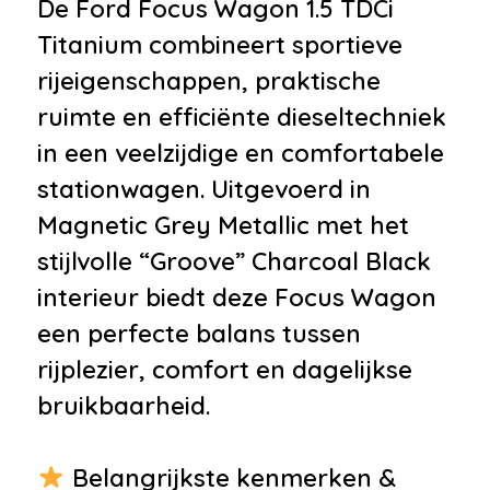
De Ford Focus Wagon 1.5 TDCi
met afstandsbediening
Titanium combineert sportieve
•
Dimlichten automatisch
rijeigenschappen, praktische
•
Getint glas
ruimte en efficiënte dieseltechniek
•
LED achterlichten
in een veelzijdige en comfortabele
•
Lichtmetalen velgen 16"
stationwagen. Uitgevoerd in
•
Uitlaat sierstuk
Magnetic Grey Metallic met het
•
Verwarmde voorruit
stijlvolle “Groove” Charcoal Black
Infotainment
interieur biedt deze Focus Wagon
een perfecte balans tussen
•
Audio installatie
rijplezier, comfort en dagelijkse
•
Navigatiesysteem full map
bruikbaarheid.
•
Spraakbediening
•
Stuurwiel multifunctioneel
Belangrijkste kenmerken &
•
Multimedia-voorbereiding