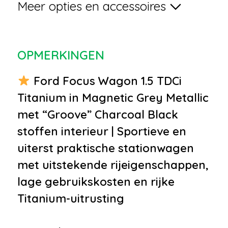
Meer opties en accessoires
•
Elektronische
remkrachtverdeling
•
Keyless entry
OPMERKINGEN
•
LED dagrijverlichting
•
Metaalkleur
Ford Focus Wagon 1.5 TDCi
•
Mistlampen voor
Titanium in Magnetic Grey Metallic
•
Parkeer assistent
met “Groove” Charcoal Black
•
Parkeersensor voor en achter
stoffen interieur | Sportieve en
•
Afdekhoes
uiterst praktische stationwagen
•
Buitenspiegels in
met uitstekende rijeigenschappen,
carrosseriekleur
lage gebruikskosten en rijke
•
Buitenspiegels verwarmbaar
Titanium-uitrusting
•
Bumpers in carrosseriekleur
•
Centrale deurvergrendeling