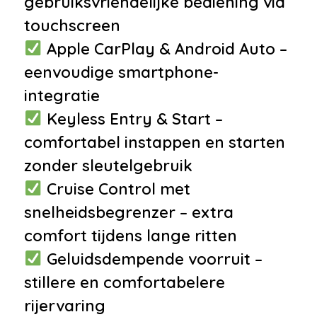
gebruiksvriendelijke bediening via
•
Armsteun voor
touchscreen
•
Boordcomputer
Apple CarPlay & Android Auto –
•
Elektrische ramen achter
eenvoudige smartphone-
•
Elektrische ramen voor
integratie
•
Hoofdsteunen achter
Keyless Entry & Start –
•
Regensensor
comfortabel instappen en starten
•
Stuurbekrachtiging
zonder sleutelgebruik
•
Stuur verstelbaar
Cruise Control met
Milieu
snelheidsbegrenzer – extra
comfort tijdens lange ritten
•
Start/stop systeem
Geluidsdempende voorruit –
Veiligheid
stillere en comfortabelere
•
Elektronisch Stabiliteits
rijervaring