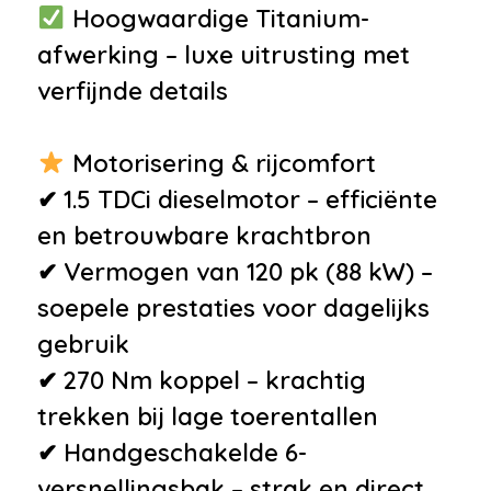
Programma
Hoogwaardige Titanium-
•
Isofix bevestiging voor
afwerking – luxe uitrusting met
kinderzitjes
verfijnde details
•
Airbag(s) hoofd achter
•
Airbag(s) hoofd voor
Motorisering & rijcomfort
•
Airbag(s) side voor
✔ 1.5 TDCi dieselmotor – efficiënte
•
Airbag bestuurder
en betrouwbare krachtbron
•
Airbag passagier
✔ Vermogen van 120 pk (88 kW) –
•
Alarm klasse 1(startblokkering)
soepele prestaties voor dagelijks
•
Anti Blokkeer Systeem
gebruik
•
Bandenspanningscontrolesysteem
✔ 270 Nm koppel – krachtig
•
Derde remlicht
trekken bij lage toerentallen
•
Hill hold functie
✔ Handgeschakelde 6-
versnellingsbak – strak en direct
Overige