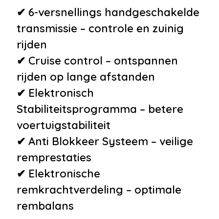
•
Electronic climate control
✔ 6-versnellings handgeschakelde
•
Extra getint glas achter
transmissie – controle en zuinig
•
Lendesteun(en) verstelbaar
rijden
•
Niet in gerookt
✔ Cruise control – ontspannen
•
Roetfilter
rijden op lange afstanden
•
WiFi
✔ Elektronisch
•
Zomerbanden
Stabiliteitsprogramma – betere
voertuigstabiliteit
✔ Anti Blokkeer Systeem – veilige
remprestaties
✔ Elektronische
remkrachtverdeling – optimale
rembalans