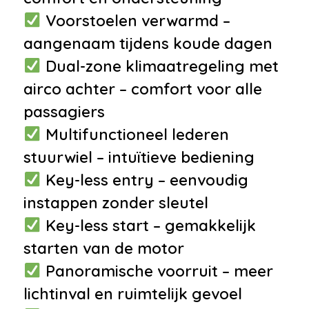
Milieu
Voorstoelen verwarmd –
aangenaam tijdens koude dagen
•
Start/stop systeem
Dual-zone klimaatregeling met
Veiligheid
airco achter – comfort voor alle
•
Achteruitrijcamera
passagiers
•
Anti Blokkeer Systeem
Multifunctioneel lederen
•
Elektronisch Stabiliteits
stuurwiel – intuïtieve bediening
Programma
Key-less entry – eenvoudig
•
Isofix bevestiging voor
instappen zonder sleutel
kinderzitjes
Key-less start – gemakkelijk
•
Airbag(s) hoofd achter
starten van de motor
•
Airbag(s) hoofd voor
Panoramische voorruit – meer
•
Airbag(s) side voor
lichtinval en ruimtelijk gevoel