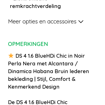
remkrachtverdeling
•
Keyless entry
Meer opties en accessoires
•
LED dagrijverlichting
•
Lichtmetalen velgen 16"
•
Metaalkleur
OPMERKINGEN
•
Panoramische voorruit
•
Parkeersensor voor en achter
DS 4 1.6 BlueHDi Chic in Noir
•
Trekhaak
Perla Nera met Alcantara /
•
Buitenspiegels elektrisch
Dinamica Habana Bruin lederen
inklapbaar
bekleding | Stijl, Comfort &
•
Buitenspiegels elektrisch
Kenmerkend Design
verstel- en verwarmbaar
•
Bumpers in carrosseriekleur
De DS 4 1.6 BlueHDi Chic