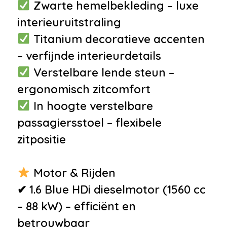
•
Airbag bestuurder
Zwarte hemelbekleding – luxe
•
Airbag passagier
interieuruitstraling
•
Alarm klasse 1(startblokkering)
Titanium decoratieve accenten
•
Alarmsysteem
– verfijnde interieurdetails
•
Bandenspanningscontrolesysteem
Verstelbare lende steun –
•
Derde remlicht
ergonomisch zitcomfort
•
Dodehoek detector
In hoogte verstelbare
•
Hill hold functie
passagiersstoel – flexibele
zitpositie
Overige
•
Dab
Motor & Rijden
•
DS Connect Nav LED Vision
✔ 1.6 Blue HDi dieselmotor (1560 cc
•
Leder-pakket
– 88 kW) – efficiënt en
•
Bluetooth
betrouwbaar