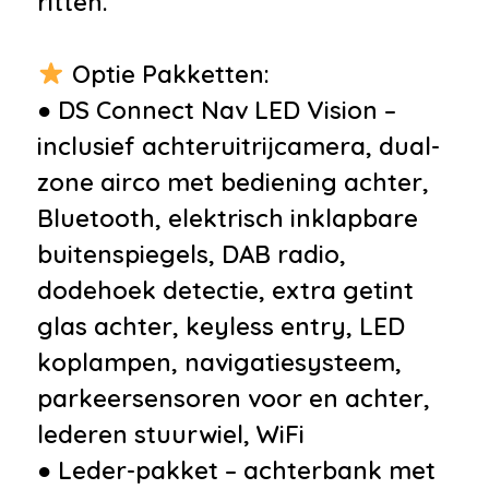
ritten.
Interieur
•
Airco met elektronische
Optie Pakketten:
regeling
● DS Connect Nav LED Vision –
•
Airco separaat achter
inclusief achteruitrijcamera, dual-
•
Cruise control
zone airco met bediening achter,
•
Decor Titanium
Bluetooth, elektrisch inklapbare
•
Keyless start
buitenspiegels, DAB radio,
•
Lederen/alcantara bekleding
dodehoek detectie, extra getint
•
Passagiersstoel in hoogte
glas achter, keyless entry, LED
verstelbaar
koplampen, navigatiesysteem,
•
Sport-Comfort Stoelen
parkeersensoren voor en achter,
•
Voorstoelen verwarmd
lederen stuurwiel, WiFi
•
Zwarte hemelbekleding
● Leder-pakket – achterbank met