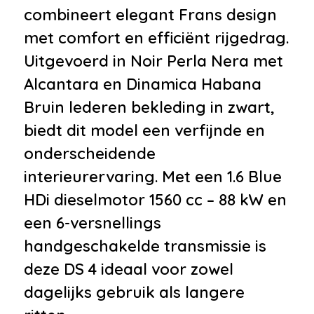
•
Centrale deurvergrendeling
combineert elegant Frans design
met afstandsbediening
met comfort en efficiënt rijgedrag.
•
Dimlichten automatisch
Uitgevoerd in Noir Perla Nera met
•
Getint glas
Alcantara en Dinamica Habana
•
LED achterlichten
Bruin lederen bekleding in zwart,
•
LED koplampen
biedt dit model een verfijnde en
•
Mistlampen voor
onderscheidende
•
Uitlaat sierstuk
interieurervaring. Met een 1.6 Blue
Infotainment
HDi dieselmotor 1560 cc – 88 kW en
een 6-versnellings
•
Audio installatie
handgeschakelde transmissie is
•
Navigatiesysteem
deze DS 4 ideaal voor zowel
•
Stuurwiel multifunctioneel
dagelijks gebruik als langere
•
Radio-cd/mp3 speler