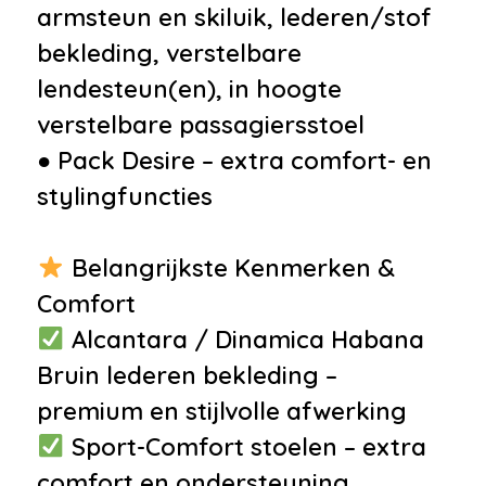
•
12Volt aansluiting
armsteun en skiluik, lederen/stof
•
Achterbank in delen
bekleding, verstelbare
neerklapbaar
lendesteun(en), in hoogte
•
Achterbank met armsteun en
verstelbare passagiersstoel
skiluik
● Pack Desire – extra comfort- en
•
Armsteun voor
stylingfuncties
•
Bagage-afdekhoes
•
Bestuurdersstoel in hoogte
Belangrijkste Kenmerken &
verstelbaar
Comfort
•
Boordcomputer
Alcantara / Dinamica Habana
•
Elektrische ramen voor
Bruin lederen bekleding –
•
Hoofdsteunen achter
premium en stijlvolle afwerking
•
Regensensor
Sport-Comfort stoelen – extra
•
Stuur verstelbaar
comfort en ondersteuning