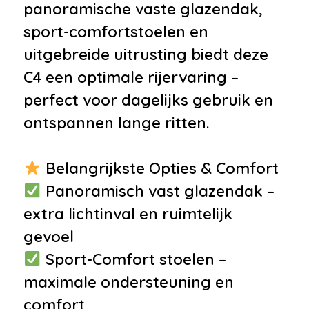
panoramische vaste glazendak,
•
Radio-cd/mp3 speler
sport-comfortstoelen en
Interieur
uitgebreide uitrusting biedt deze
•
Achterbank in delen
C4 een optimale rijervaring –
neerklapbaar
perfect voor dagelijks gebruik en
•
Airco met elektronische
ontspannen lange ritten.
regeling
•
Binnenspiegel automatisch
Belangrijkste Opties & Comfort
dimmend
Panoramisch vast glazendak –
•
Cruise control
extra lichtinval en ruimtelijk
•
Elektrische ramen voor en
gevoel
achter
Sport-Comfort stoelen –
•
Lederen stuurwiel
maximale ondersteuning en
•
Lederen versnellingspook
comfort