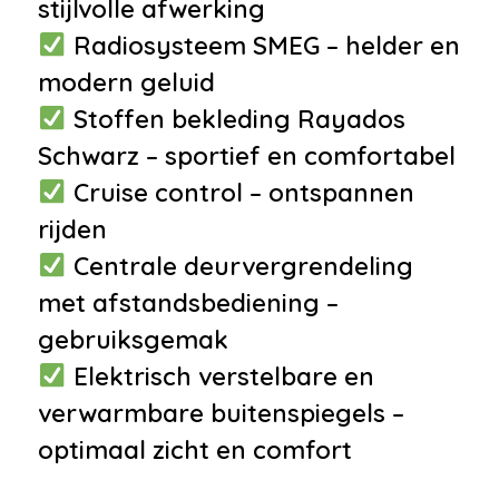
stijlvolle afwerking
Programma
Radiosysteem SMEG – helder en
•
Isofix bevestiging voor
modern geluid
kinderzitjes
Stoffen bekleding Rayados
•
Airbag(s) hoofd achter
Schwarz – sportief en comfortabel
•
Airbag(s) hoofd voor
Cruise control – ontspannen
•
Airbag(s) side voor
rijden
•
Airbag bestuurder
Centrale deurvergrendeling
•
Airbag passagier
met afstandsbediening –
•
Alarm klasse 1(startblokkering)
gebruiksgemak
•
Bandenspanningscontrolesysteem
Elektrisch verstelbare en
•
Derde remlicht
verwarmbare buitenspiegels –
•
Hill hold functie
optimaal zicht en comfort
Overige