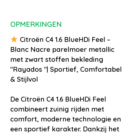
met afstandsbediening
•
Metaalkleur parelmoer
OPMERKINGEN
•
Parkeersensor achter
•
Trekhaak
Citroën C4 1.6 BlueHDi Feel –
•
Buitenspiegels elektrisch
Blanc Nacre parelmoer metallic
inklapbaar
met zwart stoffen bekleding
•
Dimlichten automatisch
"Rayados "| Sportief, Comfortabel
•
Getint glas
& Stijlvol
•
Mistlampen voor
•
Panoramadak
De Citroën C4 1.6 BlueHDi Feel
Infotainment
combineert zuinig rijden met
comfort, moderne technologie en
•
Audio installatie
een sportief karakter. Dankzij het
•
Stuurwiel multifunctioneel