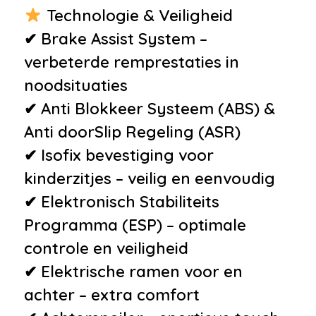
•
Extra getinte achterste zijruiten
Technologie & Veiligheid
en achterruit
✔ Brake Assist System –
•
Pack City
verbeterde remprestaties in
•
Panoramisch vast glazendak
noodsituaties
•
Radio CD/MP3 speler met
✔ Anti Blokkeer Systeem (ABS) &
stuurwielbediening
Anti doorSlip Regeling (ASR)
•
Bluetooth
✔ Isofix bevestiging voor
•
Extra getint glas achter
kinderzitjes – veilig en eenvoudig
•
Roetfilter
✔ Elektronisch Stabiliteits
•
Zomerbanden
Programma (ESP) – optimale
controle en veiligheid
✔ Elektrische ramen voor en
achter – extra comfort