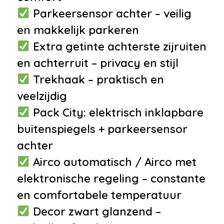
•
Regensensor
Parkeersensor achter – veilig
•
Sport-Comfort Stoelen
en makkelijk parkeren
•
12Volt aansluiting
Extra getinte achterste zijruiten
•
Armsteun
en achterruit – privacy en stijl
•
Armsteun voor
Trekhaak – praktisch en
•
Decor pianolak
veelzijdig
•
Hoofdsteunen achter
Pack City: elektrisch inklapbare
•
Stuur verstelbaar
buitenspiegels + parkeersensor
Veiligheid
achter
Airco automatisch / Airco met
•
Anti Blokkeer Systeem
elektronische regeling – constante
•
Anti doorSlip Regeling
en comfortabele temperatuur
•
Brake Assist System
Decor zwart glanzend –
•
Elektronisch Stabiliteits