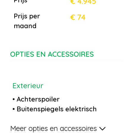
€ 4.945
Prijs per
€ 74
maand
OPTIES EN ACCESSOIRES
Exterieur
•
Achterspoiler
•
Buitenspiegels elektrisch
verstel- en verwarmbaar
Meer opties en accessoires
•
Centrale deurvergrendeling