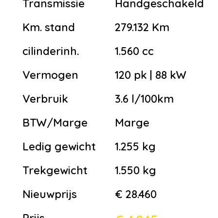
Transmissie
Handgeschakeld
Km. stand
279.132 Km
cilinderinh.
1.560 cc
Vermogen
120 pk | 88 kW
Verbruik
3.6 l/100km
BTW/Marge
Marge
Ledig gewicht
1.255 kg
Trekgewicht
1.550 kg
Nieuwprijs
€ 28.460
Prijs