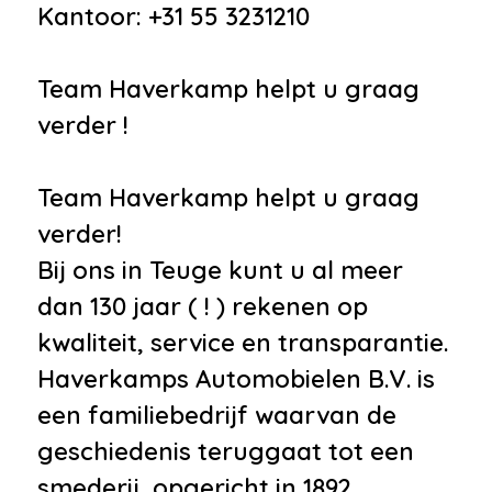
Kantoor: +31 55 3231210
•
Steptronic sporttransmissie
•
Stuurkolom elektrisch
Team Haverkamp helpt u graag
verstelbaar
verder !
•
Stuur verwarmd
•
Volledig digitaal
Team Haverkamp helpt u graag
instrumentenpaneel
verder!
•
Bluetooth
Bij ons in Teuge kunt u al meer
•
LED mistlampen
dan 130 jaar ( ! ) rekenen op
•
Niet in gerookt
kwaliteit, service en transparantie.
•
Roetfilter
Haverkamps Automobielen B.V. is
•
Ruitensproeiers/wisserbladen
een familiebedrijf waarvan de
verwarmbaar
geschiedenis teruggaat tot een
•
Winterbanden
smederij, opgericht in 1892.