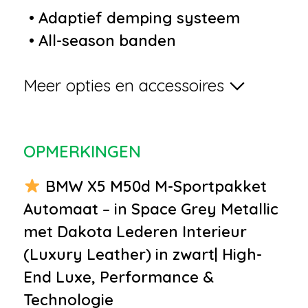
•
Adaptief demping systeem
•
All-season banden
•
Elektrisch bedienbare
Meer opties en accessoires
achterklep
•
Elektrisch glazen panorama-
dak
OPMERKINGEN
•
Grootlichtassistent
•
Keyless entry
BMW X5 M50d M-Sportpakket
•
LED koplampen
Automaat – in Space Grey Metallic
•
Lichtmetalen velgen 20"
met Dakota Lederen Interieur
•
Metaalkleur
(Luxury Leather) in zwart| High-
•
Parkeersensor voor en achter
End Luxe, Performance &
•
Premium kleur
Technologie