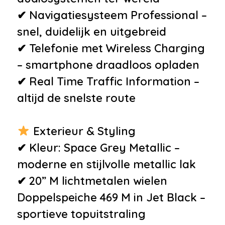
•
Elektrisch verstelbare stoel(en)
✔ Navigatiesysteem Professional –
met geheugen
snel, duidelijk en uitgebreid
•
Luxe lederen interieur
✔ Telefonie met Wireless Charging
•
Sportstuur
– smartphone draadloos opladen
•
Voorstoelen verwarmd
✔ Real Time Traffic Information –
•
Zwarte hemelbekleding
altijd de snelste route
•
12Volt aansluiting
•
Achterbank in delen
Exterieur & Styling
neerklapbaar
✔ Kleur: Space Grey Metallic –
•
Armsteun achter
moderne en stijlvolle metallic lak
•
Armsteun voor
✔ 20” M lichtmetalen wielen
•
Bagage-scheidingsnet
Doppelspeiche 469 M in Jet Black –
•
Bestuurdersstoel in hoogte
sportieve topuitstraling