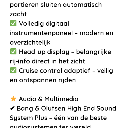
portieren sluiten automatisch
hard disk
zacht
•
Spraakbediening
Volledig digitaal
Interieur
instrumentenpaneel – modern en
•
Achterbank verwarmd
overzichtelijk
•
Airco met elektronische
Head-up display – belangrijke
regeling
rij-info direct in het zicht
•
Airco separaat achter
Cruise control adaptief – veilig
•
Aluminium interieur afwerking
en ontspannen rijden
•
Bang & Olufsen high end
surround system
Audio & Multimedia
•
Comfortstoel(en)
✔ Bang & Olufsen High End Sound
•
Cruise control adaptief met
System Plus – één van de beste
stop&go
audiosystemen ter wereld