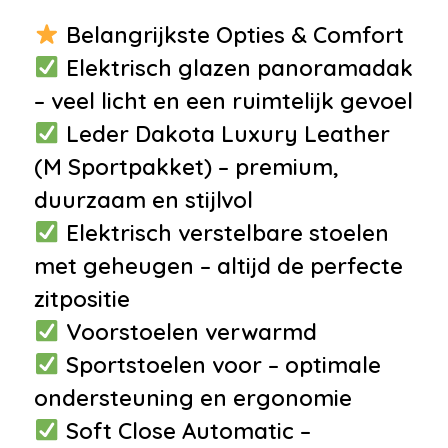
•
Getint glas
Belangrijkste Opties & Comfort
•
Koplampen adaptief
Elektrisch glazen panoramadak
•
LED achterlichten
– veel licht en een ruimtelijk gevoel
•
Mistlampen voor
Leder Dakota Luxury Leather
•
Uitlaat sierstuk
(M Sportpakket) – premium,
•
Warmtewerend glas
duurzaam en stijlvol
Infotainment
Elektrisch verstelbare stoelen
met geheugen – altijd de perfecte
•
Audio installatie high end
zitpositie
•
Head-up display
Voorstoelen verwarmd
•
Rondomzicht camera
Sportstoelen voor – optimale
•
Audioinstallatie met cd-speler
ondersteuning en ergonomie
•
Multimedia-voorbereiding
Soft Close Automatic –
•
Navigatiesysteem full map +