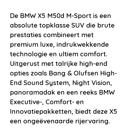
•
Trekhaak elektrisch uitklapbaar
•
Xenon verlichting
De BMW X5 M50d M-Sport is een
•
Zonnescherm zijruiten
absolute topklasse SUV die brute
•
Buitenspiegel(s) automatisch
prestaties combineert met
dimmend
premium luxe, indrukwekkende
•
Buitenspiegels elektrisch
technologie en ultiem comfort.
inklapbaar
Uitgerust met talrijke high-end
•
Buitenspiegels elektrisch
opties zoals Bang & Olufsen High-
verstel- en verwarmbaar
End Sound System, Night Vision,
•
Bumpers in carrosseriekleur
panoramadak en een reeks BMW
•
Centrale deurvergrendeling
Executive-, Comfort- en
met afstandsbediening
Innovatiepakketten, biedt deze X5
•
Dakrails
een ongeëvenaarde rijervaring.
•
Dimlichten automatisch