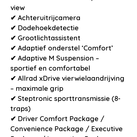
•
USB-aansluiting achterbank
view
Milieu
✔ Achteruitrijcamera
✔ Dodehoekdetectie
•
Start/stop systeem
✔ Grootlichtassistent
Veiligheid
✔ Adaptief onderstel ‘Comfort’
•
Achteruitrijcamera
✔ Adaptive M Suspension –
•
Anti Blokkeer Systeem
sportief en comfortabel
•
Anti doorSlip Regeling
✔ Allrad xDrive vierwielaandrijving
•
Autonomous Emergency
– maximale grip
Braking
✔ Steptronic sporttransmissie (8-
•
Dodehoek detector
traps)
•
Elektronisch Stabiliteits
✔ Driver Comfort Package /
Programma
Convenience Package / Executive