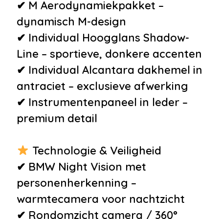
verstelbaar
✔ M Aerodynamiekpakket –
•
Binnenspiegel automatisch
dynamisch M-design
dimmend
✔ Individual Hoogglans Shadow-
•
Boordcomputer
Line – sportieve, donkere accenten
•
Elektrische ramen voor en
✔ Individual Alcantara dakhemel in
achter
antraciet – exclusieve afwerking
•
Keyless start
✔ Instrumentenpaneel in leder –
•
Passagiersstoel in hoogte
premium detail
verstelbaar
•
Regensensor
Technologie & Veiligheid
•
Sportstoelen
✔ BMW Night Vision met
•
Stuurbekrachtiging
personenherkenning –
snelheidsafhankelijk
warmtecamera voor nachtzicht
•
USB-aansluiting
✔ Rondomzicht camera / 360°