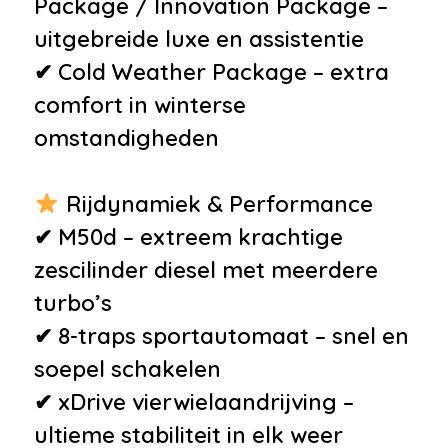
•
Isofix bevestiging voor
Package / Innovation Package –
kinderzitjes
uitgebreide luxe en assistentie
•
Nachtzicht-assistent
✔ Cold Weather Package – extra
•
Vierwielaandrijving
comfort in winterse
•
Airbag(s) hoofd achter
omstandigheden
•
Airbag(s) hoofd voor
•
Airbag(s) side voor
Rijdynamiek & Performance
•
Airbag bestuurder
✔ M50d – extreem krachtige
•
Airbag passagier
zescilinder diesel met meerdere
•
Alarm klasse 3
turbo’s
•
Allradantrieb
✔ 8-traps sportautomaat – snel en
•
Bandenspanningscontrolesysteem
soepel schakelen
•
Derde remlicht
✔ xDrive vierwielaandrijving –
•
Hill hold functie
ultieme stabiliteit in elk weer