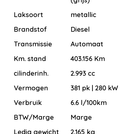
Laksoort
metallic
Brandstof
Diesel
Transmissie
Automaat
Km. stand
403.156 Km
cilinderinh.
2.993 cc
Vermogen
381 pk | 280 kW
Verbruik
6.6 l/100km
BTW/Marge
Marge
Ledig gewicht
2.165 kg