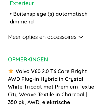
Exterieur
•
Buitenspiegel(s) automatisch
dimmend
•
Chroom delen exterieur
Meer opties en accessoires
•
Dakreling Chroom
•
Elektronische
remkrachtverdeling
OPMERKINGEN
•
Grootlichtassistent
•
Keyless-go
Volvo V60 2.0 T6 Core Bright
•
Keyless entry
AWD Plug-in Hybrid in Crystal
•
LED achterlichten
White Tricoat met Premium Textiel
•
LED dagrijverlichting
City Weave Textile in Charcoal |
•
LED koplampen
350 pk, AWD, elektrische