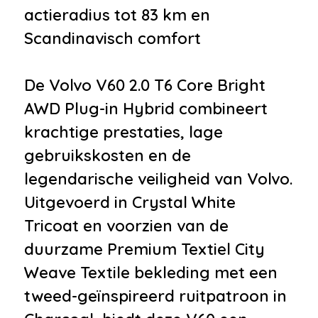
•
Lichtmetalen velgen 18"
actieradius tot 83 km en
•
Achterruitverwarming
Scandinavisch comfort
•
Achterspoiler
•
Afdekhoes
De Volvo V60 2.0 T6 Core Bright
•
Buitenspiegels elektrisch
AWD Plug-in Hybrid combineert
inklapbaar
krachtige prestaties, lage
•
Buitenspiegels elektrisch
gebruikskosten en de
verstel- en verwarmbaar
legendarische veiligheid van Volvo.
•
Buitenspiegels elektrisch
Uitgevoerd in Crystal White
verstelbaar
Tricoat en voorzien van de
•
Buitenspiegels verwarmbaar
duurzame Premium Textiel City
•
Bumpers in carrosseriekleur
Weave Textile bekleding met een
•
Centrale deurvergrendeling
tweed-geïnspireerd ruitpatroon in
met afstandsbediening