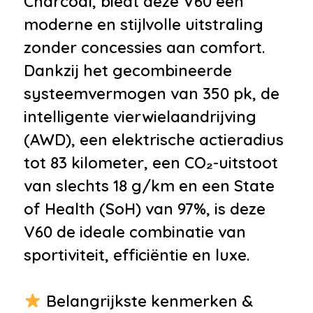
Charcoal, biedt deze V60 een
•
Dakrails
moderne en stijlvolle uitstraling
•
Dimlichten automatisch
zonder concessies aan comfort.
•
Getint glas
Dankzij het gecombineerde
•
Lichtmetalen velgen
systeemvermogen van 350 pk, de
•
Parkeersensor achter
intelligente vierwielaandrijving
•
Parkeersensor voor
(AWD), een elektrische actieradius
•
Parkeersensor voor en achter
tot 83 kilometer, een CO₂-uitstoot
•
Trekhaak
van slechts 18 g/km en een State
•
Uitlaat sierstuk
of Health (SoH) van 97%, is deze
Infotainment
V60 de ideale combinatie van
sportiviteit, efficiëntie en luxe.
•
Achteruitrijcamera
•
Navigatiesysteem
Belangrijkste kenmerken &
•
Spraakbediening