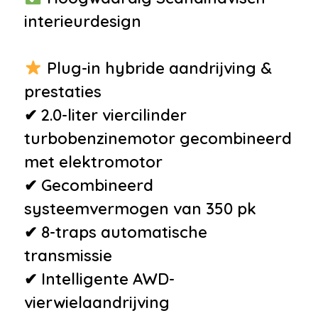
•
Keyless start
interieurdesign
•
12Volt aansluiting
•
Achterbank in delen
Plug-in hybride aandrijving &
neerklapbaar
prestaties
•
Achterbank met armsteun en
✔ 2.0-liter viercilinder
skiluik
turbobenzinemotor gecombineerd
•
Aluminium interieur afwerking
met elektromotor
•
Armsteun
✔ Gecombineerd
•
Armsteun voor
systeemvermogen van 350 pk
•
Bagage-afdekhoes
✔ 8-traps automatische
•
Bagage-scheidingsnet
transmissie
•
Bestuurdersstoel in hoogte
✔ Intelligente AWD-
verstelbaar
vierwielaandrijving