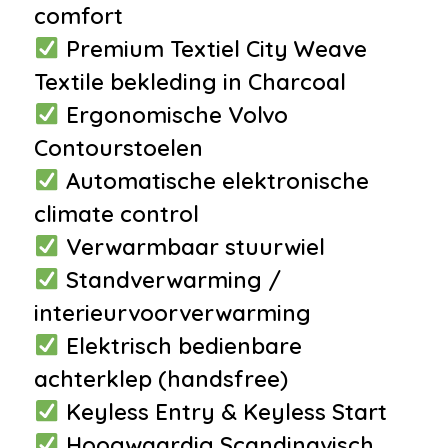
comfort
•
Android auto
Premium Textiel City Weave
•
Apple carplay
Textile bekleding in Charcoal
•
Audio installatie
Ergonomische Volvo
•
Bluetooth
Contourstoelen
telefoonvoorbereiding
Automatische elektronische
•
Multimedia-voorbereiding
climate control
•
Multimedia systeem
Verwarmbaar stuurwiel
•
Navigatie
Standverwarming /
•
Stuurwiel multifunctioneel
interieurvoorverwarming
Interieur
Elektrisch bedienbare
•
Airco met elektronische
achterklep (handsfree)
regeling
Keyless Entry & Keyless Start
•
Contour stoelen
Hoogwaardig Scandinavisch