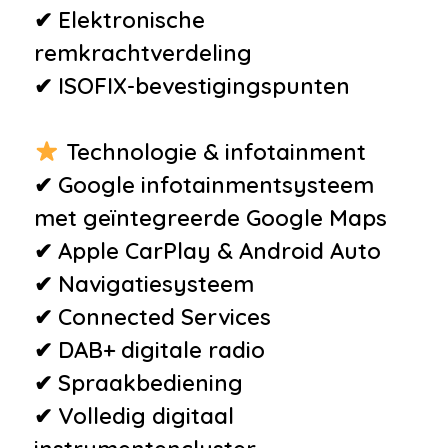
•
Airbag(s) gordijn
✔ Elektronische
•
Airbag(s) hoofd achter
remkrachtverdeling
•
Airbag(s) hoofd voor
✔ ISOFIX-bevestigingspunten
•
Airbag(s) side achter
•
Airbag(s) side voor
Technologie & infotainment
•
Airbag(s) window
✔ Google infotainmentsysteem
•
Airbag bestuurder
met geïntegreerde Google Maps
•
Airbag passagier
✔ Apple CarPlay & Android Auto
•
Alarm klasse 1(startblokkering)
✔ Navigatiesysteem
•
Bandenspanningscontrolesysteem
✔ Connected Services
•
Derde remlicht
✔ DAB+ digitale radio
✔ Spraakbediening
Overige
✔ Volledig digitaal
•
Achteropkomend verkeer