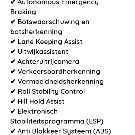
•
Brake Assist System
✔ Autonomous Emergency
•
Dodehoekdetectie met
Braking
correctie
✔ Botswaarschuwing en
•
Elektronisch Stabiliteits
botsherkenning
Programma
✔ Lane Keeping Assist
•
Hill hold functie
✔ Uitwijkassistent
•
Isofix bevestiging voor
✔ Achteruitrijcamera
kinderzitjes
✔ Verkeersbordherkenning
•
Roll Stability Control
✔ Vermoeidheidsherkenning
•
Uitwijk assistent
✔ Roll Stability Control
•
Verkeersbord detectie
✔ Hill Hold Assist
•
Vermoeidheids herkenning
✔ Elektronisch
•
Vierwielaandrijving
Stabiliteitsprogramma (ESP)
•
Achteruitrijcamera
✔ Anti Blokkeer Systeem (ABS)