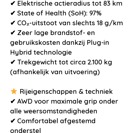
•
Binnenspiegel automatisch
✔ Elektrische actieradius tot 83 km
dimmend
✔ State of Health (SoH): 97%
•
Boordcomputer
✔ CO₂-uitstoot van slechts 18 g/km
•
Comfortstoel(en)
✔ Zeer lage brandstof- en
•
Cruise control
gebruikskosten dankzij Plug-in
•
Elektrische ramen voor en
Hybrid technologie
achter
✔ Trekgewicht tot circa 2.100 kg
•
Elektrisch verstelbare
(afhankelijk van uitvoering)
voorstoel(en)
•
Hoofdsteunen achter
Rijeigenschappen & techniek
•
Lederen stuurwiel
✔ AWD voor maximale grip onder
•
Passagiersstoel in hoogte
alle weersomstandigheden
verstelbaar
✔ Comfortabel afgestemd
•
Regensensor
onderstel