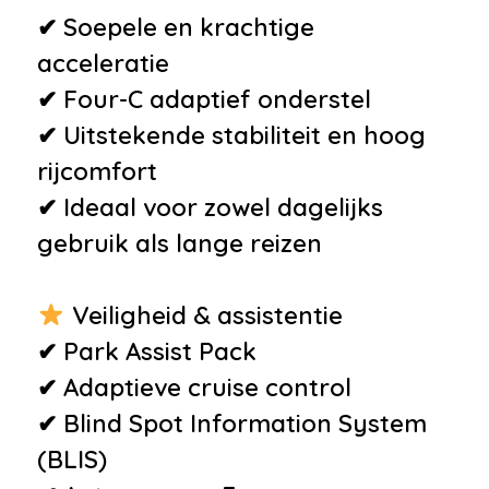
•
Stuurbekrachtiging
✔ Soepele en krachtige
•
Stuur verstelbaar
acceleratie
•
Voorstoelen in hoogte
✔ Four-C adaptief onderstel
verstelbaar
✔ Uitstekende stabiliteit en hoog
Milieu
rijcomfort
✔ Ideaal voor zowel dagelijks
•
Start/stop systeem
gebruik als lange reizen
Veiligheid
•
Anti Blokkeer Systeem
Veiligheid & assistentie
•
Anti doorSlip Regeling
✔ Park Assist Pack
•
Autonomous Emergency
✔ Adaptieve cruise control
Braking
✔ Blind Spot Information System
•
Bots waarschuwing systeem
(BLIS)