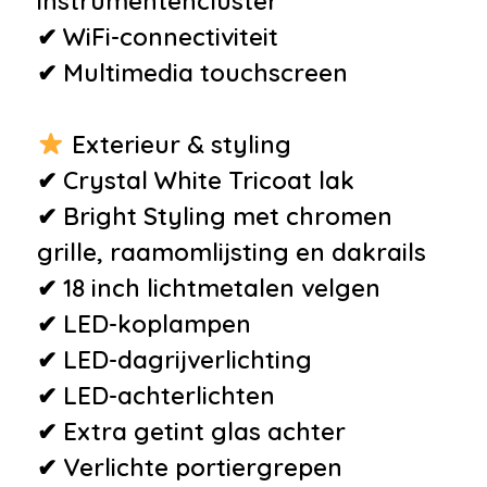
instrumentencluster
waarschuwing
✔ WiFi-connectiviteit
•
Actieve noodgeval assistent
✔ Multimedia touchscreen
•
Apple Carplay/Android Auto
•
Bots herkenning systeem
Exterieur & styling
•
BTW te verrekenen
✔ Crystal White Tricoat lak
•
Connected services
✔ Bright Styling met chromen
•
Dab
grille, raamomlijsting en dakrails
•
Elektrisch bedienbare
✔ 18 inch lichtmetalen velgen
achterklep met sensorsturing
✔ LED-koplampen
•
Extra getint glas achter
✔ LED-dagrijverlichting
•
Geluidsimulator
✔ LED-achterlichten
•
Interieurklimaat vooraf
✔ Extra getint glas achter
instelbaar
✔ Verlichte portiergrepen
•
Multimedia scherm standaard