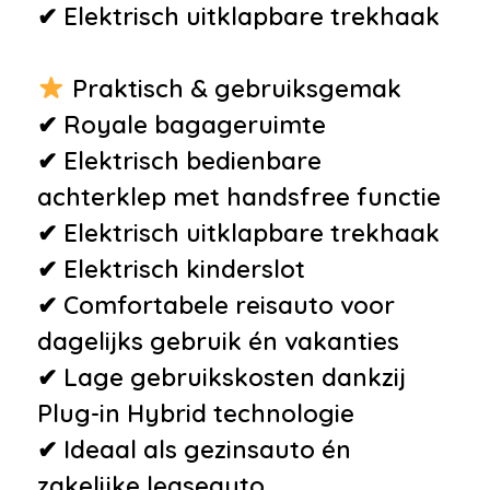
✔ Elektrisch uitklapbare trekhaak
•
Oplaadmogelijkheid
•
Park Assist Pack
Praktisch & gebruiksgemak
•
Rijstrooksensor met correctie
✔ Royale bagageruimte
•
Trekhaak elektrisch bedienbaar
✔ Elektrisch bedienbare
•
Uitparkeer waarschuwing
achterklep met handsfree functie
•
Verstelbare lendesteunen voor
✔ Elektrisch uitklapbare trekhaak
•
Vervolgbotsing preventie
✔ Elektrisch kinderslot
•
Volledig digitaal
✔ Comfortabele reisauto voor
instrumentenpaneel
dagelijks gebruik én vakanties
•
WiFi
✔ Lage gebruikskosten dankzij
•
Accukoeling
Plug-in Hybrid technologie
•
Bluetooth
✔ Ideaal als gezinsauto én
•
Centrale vergrendeling met
zakelijke leaseauto