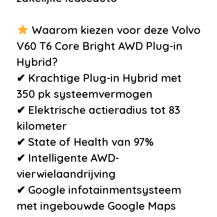
afstandsbediening
•
Cruise control adaptief met
Waarom kiezen voor deze Volvo
stop&go en stuurhulp
V60 T6 Core Bright AWD Plug-in
•
Electronic climate control
Hybrid?
•
Full-LED koplampen
✔ Krachtige Plug-in Hybrid met
•
Hoofdsteunen anti-whiplash
350 pk systeemvermogen
•
Lendesteun(en) verstelbaar
✔ Elektrische actieradius tot 83
•
Niet in gerookt
kilometer
•
Roetfilter
✔ State of Health van 97%
•
Stuur kunstleder
✔ Intelligente AWD-
•
Stuur multifunctioneel
vierwielaandrijving
•
Voorstoel(en) elektrisch
✔ Google infotainmentsysteem
verstelbaar
met ingebouwde Google Maps
•
Zomerbanden