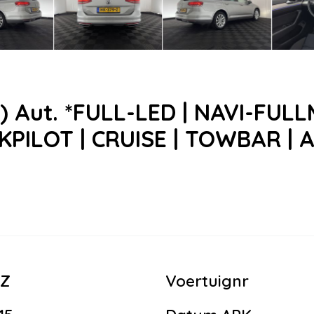
In) Aut. *FULL-LED | NAVI-FU
KPILOT | CRUISE | TOWBAR | 
-Z
Voertuignr