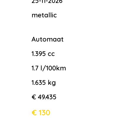
25-11-2026
metallic
Automaat
1.395 cc
1.7 l/100km
1.635 kg
€ 49.435
€ 130