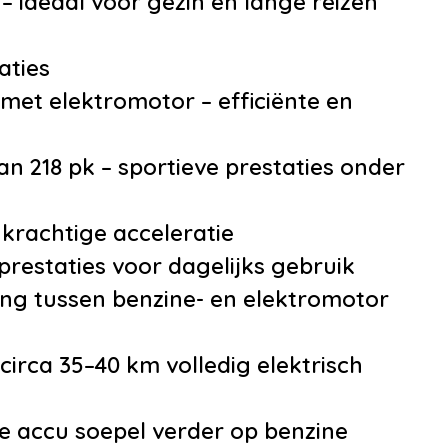
 ideaal voor gezin en lange reizen
rsensoren (Park
e Control)
aties
lmogelijkheid aan
met elektromotor – efficiënte en
el
aak
218 pk – sportieve prestaties onder
ak elektrisch
baar
krachtige acceleratie
'Soho', 17 inch
prestaties voor dagelijks gebruik
aal in
g tussen benzine- en elektromotor
antraciet uitgevoerd
ive pakket
 circa 35–40 km volledig elektrisch
getint glas achter
teun(en)
ge accu soepel verder op benzine
baar