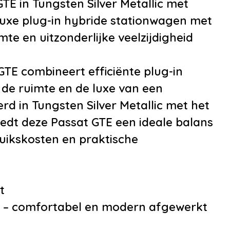
TE in Tungsten Silver Metallic met
•
Armsteun voor
 Luxe plug-in hybride stationwagen met
•
Bestuurdersstoel 
te en uitzonderlijke veelzijdigheid
hoogte verstelbaar
•
Binnenspiegel
GTE combineert efficiënte plug-in
automatisch dimm
 de ruimte en de luxe van een
•
Boordcomputer
d in Tungsten Silver Metallic met het
•
Elektrische ramen
 biedt deze Passat GTE een ideale balans
en achter
ruikskosten en praktische
•
Hoofdsteunen ach
•
Lederen stuurwiel
•
Stuurbekrachtigi
t
snelheidsafhankelij
ur – comfortabel en modern afgewerkt
•
Stuur verstelbaar