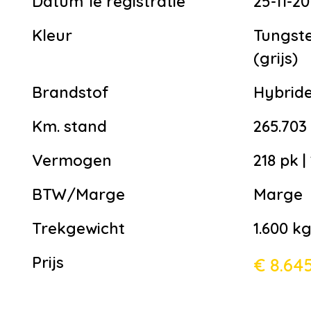
Datum 1e registratie
25-11-20
Kleur
Tungsten
(grijs)
Brandstof
Hybride
Km. stand
265.70
Vermogen
218 pk |
BTW/Marge
Marge
Trekgewicht
1.600 k
Prijs
€ 8.64