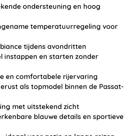
•
Voorstoelen in ho
tekende ondersteuning en hoog
verstelbaar
angename temperatuurregeling voor
mbiance tijdens avondritten
l instappen en starten zonder
e
le en comfortabele rijervaring
itioning,
gerust als topmodel binnen de Passat-
isch (Climatronic)
oth
ng met uitstekend zicht
lalarm 'Plus'
rkenbare blauwe details en sportieve
ive-pakket
mogelijkheid