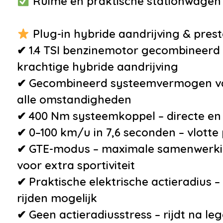
Ruime en praktische stationwagen –
kinderzitjes
•
Parkee
•
Verkeersbord detectie
Distanc
Plug-in hybride aandrijving & prest
•
Vermoeidheids
•
Schake
✔ 1.4 TSI benzinemotor gecombineerd 
herkenning
stuurwi
krachtige hybride aandrijving
•
Airbag(s) hoofd achter
•
Trekh
✔ Gecombineerd systeemvermogen van 
•
Airbag(s) hoofd voor
•
Trekha
alle omstandigheden
•
Airbag(s) side voor
bedien
✔ 400 Nm systeemkoppel – directe en 
•
Airbag bestuurder
•
Velgen 
✔ 0–100 km/u in 7,6 seconden – vlotte 
•
Airbag passagier
lichtmet
✔ GTE-modus – maximale samenwerkin
•
Alarm klasse
zilver/
voor extra sportiviteit
1(startblokkering)
•
Execut
✔ Praktische elektrische actieradius –
•
Bandenspanningscontrolesysteem
•
Extra 
rijden mogelijk
•
Derde remlicht
•
Lendes
✔ Geen actieradiusstress – rijdt na le
•
Elektronisch Stabiliteits
verstel