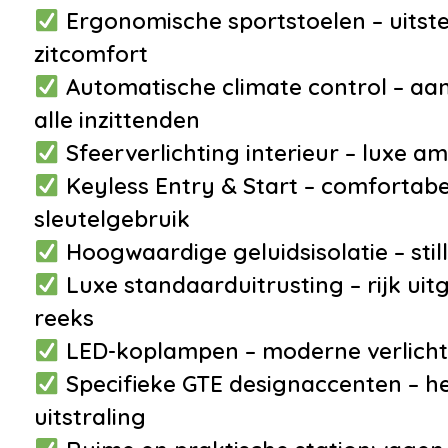
•
LED achterlichten
Ergonomische sportstoelen – uits
•
LED dagrijverlichting
zitcomfort
•
Lichtmetalen velgen 17"
Automatische climate control – a
•
Parkeersensor voor en
alle inzittenden
achter
Sfeerverlichting interieur – luxe a
•
Uitlaat sierstuk
Keyless Entry & Start – comfortabe
Veiligheid
Overig
sleutelgebruik
Hoogwaardige geluidsisolatie – stil
•
Alarmsysteem
•
Aircond
Luxe standaarduitrusting – rijk uit
•
Anti Blokkeer Systeem
automat
reeks
•
Anti doorSlip Regeling
•
Blueto
LED-koplampen – moderne verlichti
•
Autonomous Emergency
•
Diefsta
Specifieke GTE designaccenten – he
Braking
•
Execut
uitstraling
•
Isofix bevestiging voor
•
Oplaad