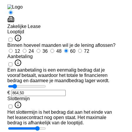
in
end
 voor
ter
ng
k