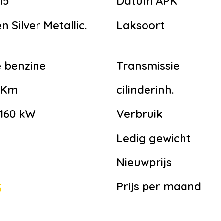
15
Datum APK
 Silver Metallic.
Laksoort
 benzine
Transmissie
3 Km
cilinderinh.
 160 kW
Verbruik
Ledig gewicht
g
Nieuwprijs
Prijs per maand
5