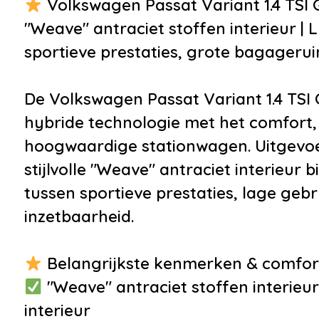
Volkswagen Passat Variant 1.4 TSI G
•
Buitenspiegels elektrisch
"Weave" antraciet stoffen interieur |
verstel- en verwarmbaar
sportieve prestaties, grote bagageruim
•
Bumpers in
carrosseriekleur
De Volkswagen Passat Variant 1.4 TSI 
•
Centrale
hybride technologie met het comfort,
deurvergrendeling met
hoogwaardige stationwagen. Uitgevoer
afstandsbediening
stijlvolle "Weave" antraciet interieur
•
Dakrails
tussen sportieve prestaties, lage geb
•
Dimlichten automatisch
inzetbaarheid.
en regensensor
•
Elektronisch Sper
Belangrijkste kenmerken & comfor
Differentieel
"Weave" antraciet stoffen interie
•
Getint glas
interieur