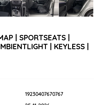
LLMAP | SPORTSEATS |
AMBIENTLIGHT | KEYLESS |
19230407670767