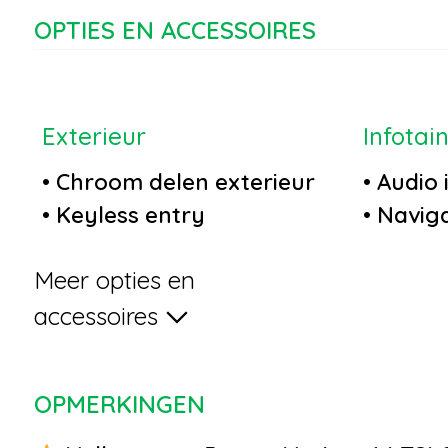
OPTIES EN ACCESSOIRES
Exterieur
Infotai
•
Chroom delen exterieur
•
Audio i
•
Keyless entry
•
Naviga
•
LED koplampen
•
Spraak
Meer opties en
•
Metaalkleur
•
Stuurw
•
Mistlampen voor
multifu
accessoires
•
Achterspoiler
•
Multim
•
Afdekhoes
OPMERKINGEN
•
Buitenspiegel(s)
automatisch dimmend