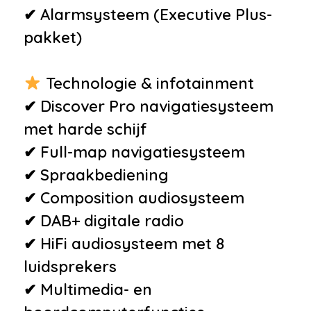
•
Digitale radio-ontvangst DAB+
✔ Alarmsysteem (Executive Plus-
•
Electronic climate control
pakket)
•
Executive Plus pakket
•
Extra getint glas achter
Technologie & infotainment
•
Hoofdsteunen anti-whiplash
✔ Discover Pro navigatiesysteem
•
In hoogte verstelbare
met harde schijf
passagiersstoel
✔ Full-map navigatiesysteem
•
Klein lederpakket
✔ Spraakbediening
•
LED achterlichten
✔ Composition audiosysteem
•
Middenarmsteun voor
✔ DAB+ digitale radio
•
Oplaadmogelijkheid
✔ HiFi audiosysteem met 8
•
Park Distance Control
luidsprekers
•
Radiosysteem "Composition
✔ Multimedia- en
Colour"