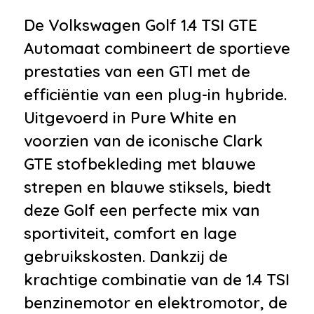
•
Buitenspiegels elektrisch
De Volkswagen Golf 1.4 TSI GTE
inklapbaar
Automaat combineert de sportieve
•
Buitenspiegels elektrisch
prestaties van een GTI met de
verstel- en verwarmbaar
efficiëntie van een plug-in hybride.
•
Bumpers in carrosseriekleur
Uitgevoerd in Pure White en
•
Dimlichten automatisch
voorzien van de iconische Clark
•
Getint glas
GTE stofbekleding met blauwe
•
LED achterlichten
strepen en blauwe stiksels, biedt
Infotainment
deze Golf een perfecte mix van
sportiviteit, comfort en lage
•
Navigatiesysteem
gebruikskosten. Dankzij de
•
Radio-cd/mp3 speler
krachtige combinatie van de 1.4 TSI
•
Stuurwiel multifunctioneel
benzinemotor en elektromotor, de
•
Audio-navigatie full map + hard