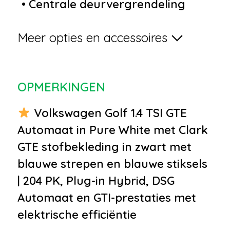
•
Centrale deurvergrendeling
met afstandsbediening
Meer opties en accessoires
•
Dakspoiler
•
Elektronische
remkrachtverdeling
OPMERKINGEN
•
Elektronisch Sper Differentieel
•
Kleur wit
Volkswagen Golf 1.4 TSI GTE
•
LED dagrijverlichting
Automaat in Pure White met Clark
•
LED koplampen
GTE stofbekleding in zwart met
•
Lichtmetalen velgen 18"
blauwe strepen en blauwe stiksels
•
Parkeersensor voor en achter
| 204 PK, Plug-in Hybrid, DSG
•
Trekhaak uitklapbaar
Automaat en GTI-prestaties met
•
Uitlaat sierstuk
elektrische efficiëntie
•
Warmtewerend glas