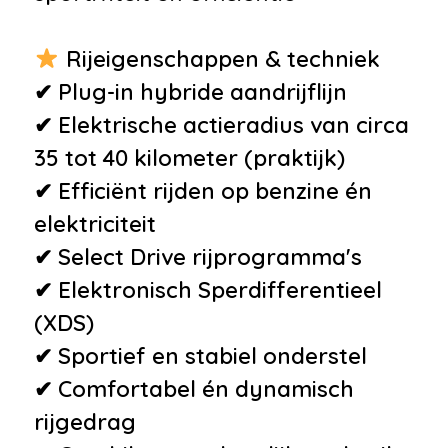
•
Start/stop systeem
Veiligheid
Rijeigenschappen & techniek
•
Anti Blokkeer Systeem
✔ Plug-in hybride aandrijflijn
•
Anti doorSlip Regeling
✔ Elektrische actieradius van circa
•
Derde remlicht
35 tot 40 kilometer (praktijk)
•
Elektronisch Stabiliteits
✔ Efficiënt rijden op benzine én
Programma
elektriciteit
•
Isofix bevestiging voor
✔ Select Drive rijprogramma's
kinderzitjes
✔ Elektronisch Sperdifferentieel
•
Remklauwen Blauw
(XDS)
•
Vermoeidheids herkenning
✔ Sportief en stabiel onderstel
•
Airbag(s) hoofd achter
✔ Comfortabel én dynamisch
•
Airbag(s) hoofd voor
rijgedrag