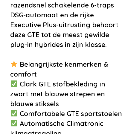
razendsnel schakelende 6-traps
disk
DSG-automaat en de rijke
•
Bluetooth
Executive Plus-uitrusting behoort
telefoonvoorbereiding
deze GTE tot de meest gewilde
•
Multimedia-voorbereiding
plug-in hybrides in zijn klasse.
•
Spraakbediening
Interieur
Belangrijkste kenmerken &
•
Achterbank in delen
comfort
neerklapbaar
Clark GTE stofbekleding in
•
Aluminium Pedalen
zwart met blauwe strepen en
•
Bestuurdersstoel in hoogte
blauwe stiksels
verstelbaar
Comfortabele GTE sportstoelen
•
Decor Titanium
Automatische Climatronic
•
Hifi-systeem 8 luidsprekers
klimaatregeling