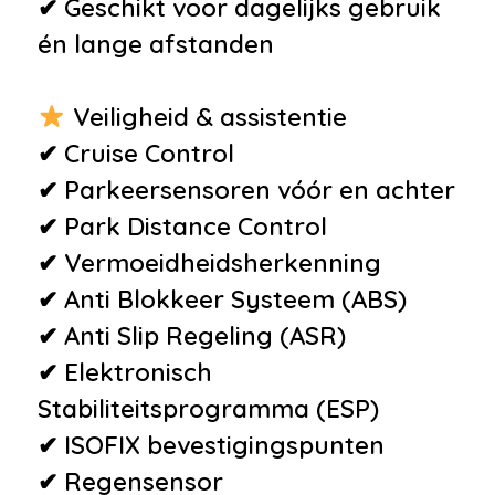
•
Airbag(s) knie
✔ Geschikt voor dagelijks gebruik
•
Airbag(s) side voor
én lange afstanden
•
Airbag bestuurder
•
Airbag passagier
Veiligheid & assistentie
•
Alarm klasse 1(startblokkering)
✔ Cruise Control
•
Alarm klasse 3
✔ Parkeersensoren vóór en achter
•
Alarmsysteem
✔ Park Distance Control
•
Bandenspanningscontrolesysteem
✔ Vermoeidheidsherkenning
✔ Anti Blokkeer Systeem (ABS)
Overige
✔ Anti Slip Regeling (ASR)
•
18" Lichtmetalen velgen Serron
✔ Elektronisch
•
65% getint glas achter
Stabiliteitsprogramma (ESP)
•
Climatronic Airconditioning
✔ ISOFIX bevestigingspunten
•
Cruise control
✔ Regensensor