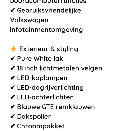
boordcomputerfuncties
•
Schakelmogelijkheid aan
✔ Gebruiksvriendelijke
stuurwiel
Volkswagen
•
Spiegelpakket
infotainmentomgeving
•
Sportstoelen voor Comfortline
•
Spraakbediening
Exterieur & styling
•
Vermoeidheidsherkenning
✔ Pure White lak
•
Verstelbare lendesteunen
✔ 18 inch lichtmetalen velgen
•
Bluetooth
✔ LED-koplampen
•
Centrale vergrendeling met
✔ LED-dagrijverlichting
afstandsbediening
✔ LED-achterlichten
•
Executive Plus-pakket
✔ Blauwe GTE remklauwen
•
Niet in gerookt
✔ Dakspoiler
•
Roetfilter
✔ Chroompakket
•
Stuur multifunctioneel