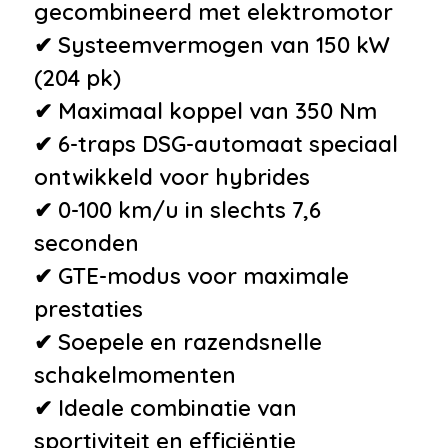
•
Hoofdsteunen achter
gecombineerd met elektromotor
•
Lederen stuurwiel
✔ Systeemvermogen van 150 kW
•
Lederen stuurwiel en
(204 pk)
versnellingspook
✔ Maximaal koppel van 350 Nm
•
Lederen versnellingspook
✔ 6-traps DSG-automaat speciaal
•
Lendesteunen (verstelbaar)
ontwikkeld voor hybrides
•
Stuurbekrachtiging
✔ 0-100 km/u in slechts 7,6
•
Stuurbekrachtiging
seconden
snelheidsafhankelijk
✔ GTE-modus voor maximale
•
Stuur verstelbaar
prestaties
•
Voorstoelen in hoogte
✔ Soepele en razendsnelle
verstelbaar
schakelmomenten
Milieu
✔ Ideale combinatie van
sportiviteit en efficiëntie