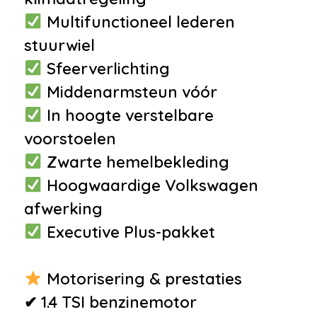
•
Passagiersstoel in hoogte
Multifunctioneel lederen
verstelbaar
stuurwiel
•
Regensensor
Sfeerverlichting
•
Sfeerverlichting interieur
Middenarmsteun vóór
•
Sportstoelen
In hoogte verstelbare
•
Zwarte hemelbekleding
voorstoelen
•
12Volt aansluiting
Zwarte hemelbekleding
•
Armsteun achter
Hoogwaardige Volkswagen
•
Armsteun voor
afwerking
•
Boordcomputer
Executive Plus-pakket
•
Cruise control
•
Elektrische ramen voor en
Motorisering & prestaties
achter
✔ 1.4 TSI benzinemotor