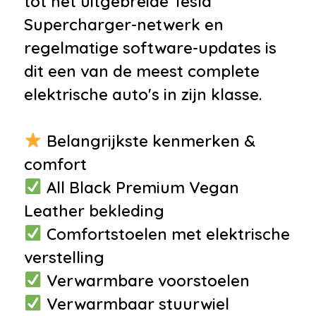
tot het uitgebreide Tesla
telefoonvoorbereiding
Supercharger-netwerk en
•
Multimedia-voorbereiding
regelmatige software-updates is
•
Spraakbediening
dit een van de meest complete
•
Stuurwiel multifunctioneel
elektrische auto's in zijn klasse.
Interieur
•
Achterbank in delen
Belangrijkste kenmerken &
neerklapbaar
comfort
•
Airco met elektronische
All Black Premium Vegan
regeling
Leather bekleding
•
Comfortstoel(en)
Comfortstoelen met elektrische
•
Houtafwerking interieur
verstelling
•
Keyless start
Verwarmbare voorstoelen
•
Voorstoelen verwarmd
Verwarmbaar stuurwiel