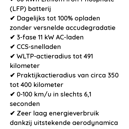
•
Lederen bekleding
(LFP) batterij
•
Lederen stuurwiel
✔ Dagelijks tot 100% opladen
•
Passagiersstoel in hoogte
zonder versnelde accudegradatie
verstelbaar
✔ 3-fase 11 kW AC-laden
•
Stuurbekrachtiging
✔ CCS-snelladen
•
Stuur verstelbaar
✔ WLTP-actieradius tot 491
•
Voorstoelen in hoogte
kilometer
verstelbaar
✔ Praktijkactieradius van circa 350
Veiligheid
tot 400 kilometer
✔ 0-100 km/u in slechts 6,1
•
Anti Blokkeer Systeem
seconden
•
Anti doorSlip Regeling
✔ Zeer laag energieverbruik
•
Autonomous Emergency
dankzij uitstekende aerodynamica
Braking