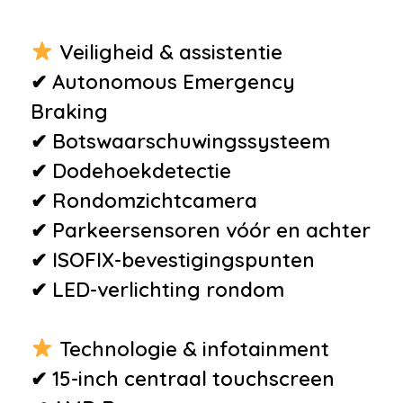
Programma
Overige
Veiligheid & assistentie
•
Autopilot
✔ Autonomous Emergency
•
WiFi
Braking
•
Accukoeling
✔ Botswaarschuwingssysteem
•
Bluetooth
✔ Dodehoekdetectie
•
Electronic climate control
✔ Rondomzichtcamera
•
LED mistlampen
✔ Parkeersensoren vóór en achter
•
Niet in gerookt
✔ ISOFIX-bevestigingspunten
•
Oplaadmogelijkheid
✔ LED-verlichting rondom
•
Stuurkolom elektrisch
verstelbaar met geheugen
Technologie & infotainment
•
Zomerbanden
✔ 15-inch centraal touchscreen