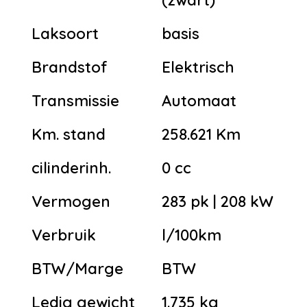
Laksoort
basis
Brandstof
Elektrisch
Transmissie
Automaat
Km. stand
258.621 Km
cilinderinh.
0 cc
Vermogen
283 pk | 208 kW
Verbruik
l/100km
BTW/Marge
BTW
Ledig gewicht
1.735 kg