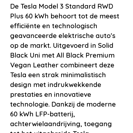
•
Buitenspiegels verwarmbaar
De Tesla Model 3 Standard RWD
•
Bumpers in carrosseriekleur
Plus 60 kWh behoort tot de meest
•
Centrale deurvergrendeling
efficiënte en technologisch
met afstandsbediening
geavanceerde elektrische auto's
•
Getint glas
op de markt. Uitgevoerd in Solid
•
Grootlichtassistent
Black Uni met All Black Premium
•
LED achterlichten
Vegan Leather combineert deze
•
LED dagrijverlichting
Tesla een strak minimalistisch
Infotainment
design met indrukwekkende
prestaties en innovatieve
•
Audio installatie
technologie. Dankzij de moderne
•
Navigatiesysteem
60 kWh LFP-batterij,
•
Navigatiesysteem full map
achterwielaandrijving, toegang
•
Bluetooth