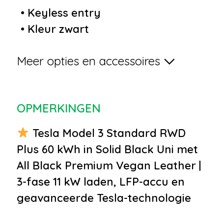
•
Keyless entry
•
Kleur zwart
•
Lichtmetalen velgen 19"
Meer opties en accessoires
•
Panoramadak
•
Parkeersensor voor en achter
•
Buitenspiegel(s) automatisch
OPMERKINGEN
dimmend
•
Buitenspiegels elektr. met
Tesla Model 3 Standard RWD
geheugen
Plus 60 kWh in Solid Black Uni met
•
Buitenspiegels elektrisch
All Black Premium Vegan Leather |
inklapbaar
3-fase 11 kW laden, LFP-accu en
•
Buitenspiegels elektrisch
geavanceerde Tesla-technologie
verstelbaar