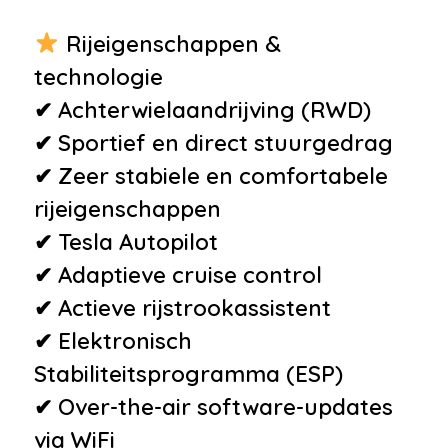
•
Bots waarschuwing systeem
Rijeigenschappen &
•
Dodehoek detector
technologie
•
Isofix bevestiging voor
✔ Achterwielaandrijving (RWD)
kinderzitjes
✔ Sportief en direct stuurgedrag
•
Airbag(s) hoofd achter
✔ Zeer stabiele en comfortabele
•
Airbag(s) hoofd voor
rijeigenschappen
•
Airbag(s) side voor
✔ Tesla Autopilot
•
Airbag bestuurder
✔ Adaptieve cruise control
•
Airbag passagier
✔ Actieve rijstrookassistent
•
Alarm klasse 1(startblokkering)
✔ Elektronisch
•
Alarmsysteem
Stabiliteitsprogramma (ESP)
•
Derde remlicht
✔ Over-the-air software-updates
•
Elektronisch Stabiliteits
via WiFi