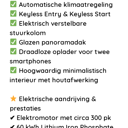
•
12Volt aansluiting
Automatische klimaatregeling
•
Armsteun
Keyless Entry & Keyless Start
•
Bestuurdersstoel in hoogte
Elektrisch verstelbare
verstelbaar
stuurkolom
•
Binnenspiegel automatisch
Glazen panoramadak
dimmend
Draadloze oplader voor twee
•
Boordcomputer
smartphones
•
Cruise control
Hoogwaardig minimalistisch
•
Decor Wortelhout
interieur met houtafwerking
•
Elektrisch verstelbare stoel(en)
met geheugen
Elektrische aandrijving &
•
Elektrisch verstelbare
prestaties
voorstoel(en)
✔ Elektromotor met circa 300 pk
•
Hoofdsteunen achter
✔ 60 kWh Lithium Iron Phosphate