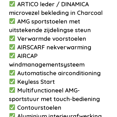
ARTICO leder / DINAMICA
•
Navigatiesysteem full map
microvezel bekleding in Charcoal
•
Achteruitrijcamera
AMG sportstoelen met
•
Bluetooth
uitstekende zijdelingse steun
telefoonvoorbereiding
Verwarmde voorstoelen
•
Multimedia-voorbereiding
AIRSCARF nekverwarming
•
Navigatiesysteem
AIRCAP
•
Navigatiesysteem full map +
windmanagementsysteem
hard disk
Automatische airconditioning
•
Radio
Keyless Start
Interieur
Multifunctioneel AMG-
•
Achterbank neerklapbaar
sportstuur met touch-bediening
•
Airco met elektronische
Contourstoelen
regeling
Aluminium interieurafwerking