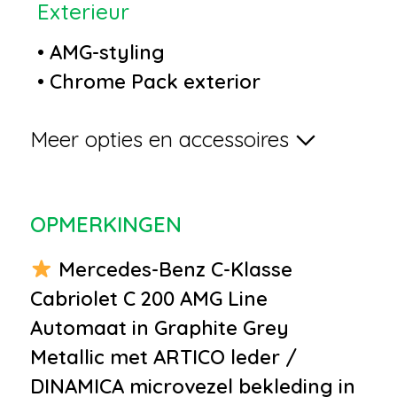
Exterieur
•
AMG-styling
•
Chrome Pack exterior
•
Diamond Grille
Meer opties en accessoires
•
Grootlichtassistent
•
LED achterlichten
•
Lichtmetalen velgen 5-spaaks
OPMERKINGEN
18"
•
Metaalkleur
Mercedes-Benz C-Klasse
•
Parkeersensor achter
Cabriolet C 200 AMG Line
•
Parkeersensor voor
Automaat in Graphite Grey
•
Sportonderstel
Metallic met ARTICO leder /
•
Windscherm
DINAMICA microvezel bekleding in