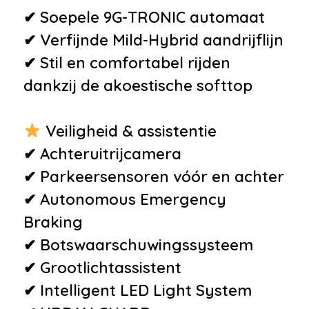
✔ Soepele 9G-TRONIC automaat
•
Achteruitrijcamera
✔ Verfijnde Mild-Hybrid aandrijflijn
•
Alarmsysteem
✔ Stil en comfortabel rijden
•
Autonomous Emergency
dankzij de akoestische softtop
Braking
•
Bots waarschuwing systeem
Veiligheid & assistentie
•
Airbag(s) knie
✔ Achteruitrijcamera
•
Airbag(s) side voor
✔ Parkeersensoren vóór en achter
•
Airbag bestuurder
✔ Autonomous Emergency
•
Airbag passagier
Braking
•
Alarm klasse 1(startblokkering)
✔ Botswaarschuwingssysteem
•
Anti Blokkeer Systeem
✔ Grootlichtassistent
•
Anti doorSlip Regeling
✔ Intelligent LED Light System
•
Bandenspanningscontrolesysteem