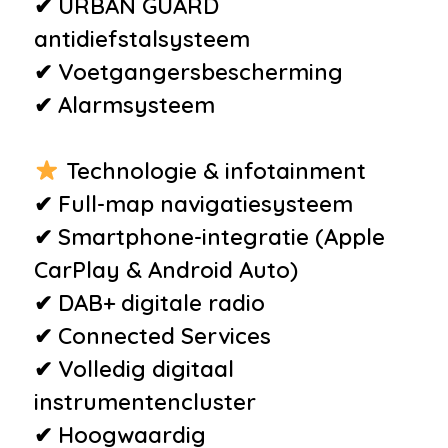
✔ URBAN GUARD
•
Derde remlicht
antidiefstalsysteem
•
Elektronisch Stabiliteits
✔ Voetgangersbescherming
Programma
✔ Alarmsysteem
•
Isofix bevestiging voor
kinderzitjes
Technologie & infotainment
•
Verkeersbord detectie
✔ Full-map navigatiesysteem
Overige
✔ Smartphone-integratie (Apple
•
18" vijf dubbelspaaks
CarPlay & Android Auto)
lichtmetalen velgen
✔ DAB+ digitale radio
•
AMG Line exterieur
✔ Connected Services
•
BTW te verrekenen
✔ Volledig digitaal
•
Connected services
instrumentencluster
•
Dab
✔ Hoogwaardig