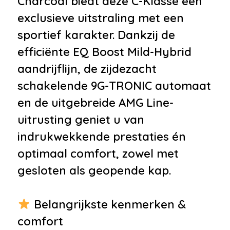
Charcoal biedt deze C-Klasse een
•
Getint glas
exclusieve uitstraling met een
•
Koplampen adaptief
sportief karakter. Dankzij de
•
LED dagrijverlichting
efficiënte EQ Boost Mild-Hybrid
•
Lichtmetalen velgen
aandrijflijn, de zijdezacht
•
Lichtmetalen velgen 18''
schakelende 9G-TRONIC automaat
•
Parkeer assistent
en de uitgebreide AMG Line-
•
Parkeersensor voor en achter
uitrusting geniet u van
•
Speciale kleur
indrukwekkende prestaties én
•
Sport uitlaat
optimaal comfort, zowel met
•
Uitlaat sierstuk
gesloten als geopende kap.
•
Verlaagde carrosserie
Infotainment
Belangrijkste kenmerken &
comfort
•
Audio installatie