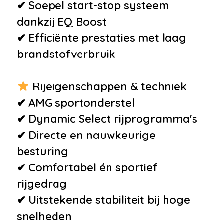
verstelbaar
✔ Soepel start-stop systeem
•
Binnenspiegel automatisch
dankzij EQ Boost
dimmend
✔ Efficiënte prestaties met laag
•
Boordcomputer
brandstofverbruik
•
Hoofdsteunen achter
•
Lederen stuurwiel
Rijeigenschappen & techniek
•
Passagiersstoel in hoogte
✔ AMG sportonderstel
verstelbaar
✔ Dynamic Select rijprogramma's
•
Regensensor
✔ Directe en nauwkeurige
•
Stuurbekrachtiging
besturing
•
Stuur verstelbaar
✔ Comfortabel én sportief
•
Voorstoelen in hoogte
rijgedrag
verstelbaar
✔ Uitstekende stabiliteit bij hoge
Veiligheid
snelheden