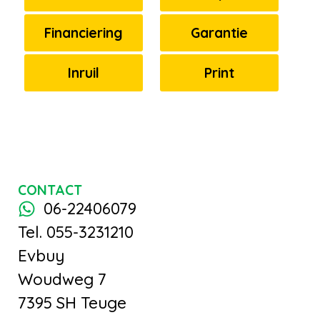
Financiering
Garantie
Inruil
Print
CONTACT
06-22406079
Tel. 055-3231210
Evbuy
Woudweg 7
7395 SH Teuge