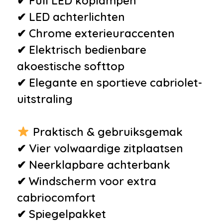
✔ Full LED koplampen
•
Stuur multifunctioneel
✔ LED achterlichten
•
Stuur nappaleder
✔ Chrome exterieuraccenten
•
Zomerbanden
✔ Elektrisch bedienbare
akoestische softtop
✔ Elegante en sportieve cabriolet-
uitstraling
Praktisch & gebruiksgemak
✔ Vier volwaardige zitplaatsen
✔ Neerklapbare achterbank
✔ Windscherm voor extra
cabriocomfort
✔ Spiegelpakket