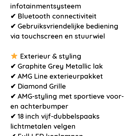
•
Full-LED koplampen
infotainmentsysteem
•
Intelligent Light System
✔ Bluetooth connectiviteit
•
Smartphone integratie
✔ Gebruiksvriendelijke bediening
•
URBAN GUARD Anti-
via touchscreen en stuurwiel
diefstalpakket Plus
•
Accukoeling
Exterieur & styling
•
Airco automatisch
✔ Graphite Grey Metallic lak
•
Centrale vergrendeling met
✔ AMG Line exterieurpakket
afstandsbediening
✔ Diamond Grille
•
Kunstlederen/stof bekleding
✔ AMG-styling met sportieve voor-
•
Lendesteun(en) verstelbaar
en achterbumper
•
Niet in gerookt
✔ 18 inch vijf-dubbelspaaks
•
Roetfilter
lichtmetalen velgen
•
Schakelpaddles