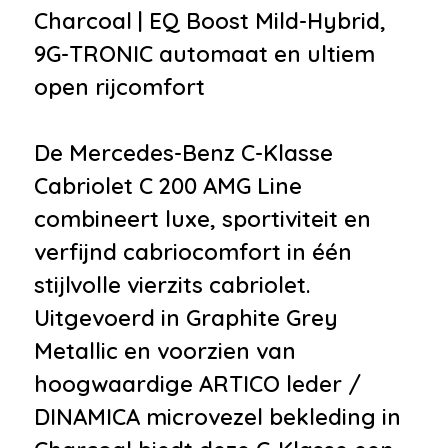
•
Aluminium delen exterieur
Charcoal | EQ Boost Mild-Hybrid,
•
Buitenspiegel(s) automatisch
9G-TRONIC automaat en ultiem
dimmend
open rijcomfort
•
Buitenspiegels elektrisch
inklapbaar
De Mercedes-Benz C-Klasse
•
Buitenspiegels elektrisch
Cabriolet C 200 AMG Line
verstel- en verwarmbaar
combineert luxe, sportiviteit en
•
Buitenspiegels elektrisch
verfijnd cabriocomfort in één
verstelbaar
stijlvolle vierzits cabriolet.
•
Buitenspiegels met verlichting
Uitgevoerd in Graphite Grey
•
Buitenspiegels verwarmbaar
Metallic en voorzien van
•
Bumpers in carrosseriekleur
hoogwaardige ARTICO leder /
•
Centrale deurvergrendeling
DINAMICA microvezel bekleding in
met afstandsbediening