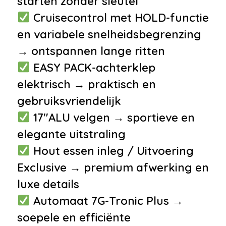
starten zonder sleutel
Milieu
Cruisecontrol met HOLD-functie
en variabele snelheidsbegrenzing
•
Start/stop systeem
→ ontspannen lange ritten
Veiligheid
EASY PACK-achterklep
•
Anti Blokkeer Systeem
elektrisch → praktisch en
•
Autonomous Emergency
gebruiksvriendelijk
Braking
17''ALU velgen → sportieve en
•
Elektronisch Stabiliteits
elegante uitstraling
Programma
Hout essen inleg / Uitvoering
•
Isofix bevestiging voor
Exclusive → premium afwerking en
kinderzitjes
luxe details
•
Vermoeidheids herkenning
Automaat 7G-Tronic Plus →
•
Airbag(s) hoofd achter
soepele en efficiënte