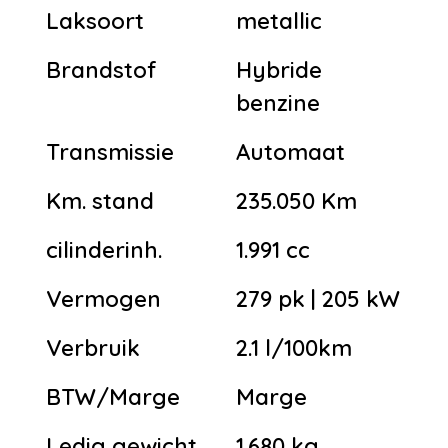
Laksoort
metallic
Brandstof
Hybride
benzine
Transmissie
Automaat
Km. stand
235.050 Km
cilinderinh.
1.991 cc
Vermogen
279 pk | 205 kW
Verbruik
2.1 l/100km
BTW/Marge
Marge
Ledig gewicht
1.680 kg