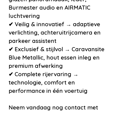
•
AIRMATIC-pakket
Burmester audio en AIRMATIC
•
Antidiefstalpakket inclusief
luchtvering
diefstal-/inbraakalarminstallatie
✔ Veilig & innovatief → adaptieve
(EDW) met wegsleepbeveiliging
verlichting, achteruitrijcamera en
en interieurdetectie
parkeer assistent
•
Automatische airconditioning
✔ Exclusief & stijlvol → Caravansite
THERMATIC
Blue Metallic, hout essen inleg en
•
COMAND Online
premium afwerking
multimediasysteem
✔ Complete rijervaring →
•
Cruisecontrol met HOLD-functie
technologie, comfort en
en variabele
performance in één voertuig
snelheidsbegrenzing
SPEEDTRONIC
Neem vandaag nog contact met
•
EASY PACK-achterklep met