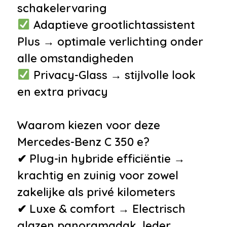
•
Airbag(s) hoofd voor
schakelervaring
•
Airbag(s) knie
Adaptieve grootlichtassistent
•
Airbag(s) side voor
Plus → optimale verlichting onder
•
Airbag bestuurder
alle omstandigheden
•
Airbag passagier
Privacy-Glass → stijlvolle look
•
Alarm klasse 3
en extra privacy
•
Bandenspanningscontrolesysteem
•
Derde remlicht
Waarom kiezen voor deze
Mercedes-Benz C 350 e?
Overige
✔ Plug-in hybride efficiëntie →
•
Achteruitrijcamera met
krachtig en zuinig voor zowel
dynamische hulplijnen
zakelijke als privé kilometers
•
Adaptieve grootlichtassistent
✔ Luxe & comfort → Electrisch
plus
glazen panoramadak, leder,