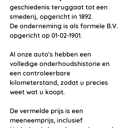
dimmend
geschiedenis teruggaat tot een
•
Bluetooth
smederij, opgericht in 1892.
•
Connected services
De onderneming is als formele B.V.
•
Niet in gerookt
opgericht op 01-02-1901.
•
Roetfilter
•
Voorstoel(en) elektrisch
Al onze auto's hebben een
verstelbaar
volledige onderhoudshistorie en
•
Zomerbanden
een controleerbare
kilometerstand, zodat u precies
weet wat u koopt.
De vermelde prijs is een
meeneemprijs, inclusief