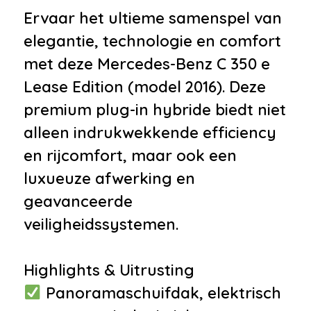
•
Bumpers in carrosseriekleur
Ervaar het ultieme samenspel van
•
Centrale deurvergrendeling
elegantie, technologie en comfort
met afstandsbediening
met deze Mercedes-Benz C 350 e
•
Dimlichten automatisch
Lease Edition (model 2016). Deze
•
Elektrisch bedienbare
premium plug-in hybride biedt niet
achterklep
alleen indrukwekkende efficiency
•
Getint glas
en rijcomfort, maar ook een
•
Koplampen adaptief
luxueuze afwerking en
•
LED achterlichten
geavanceerde
•
LED dagrijverlichting
veiligheidssystemen.
•
Uitlaat sierstuk
•
Warmtewerend glas
Highlights & Uitrusting
Infotainment
Panoramaschuifdak, elektrisch