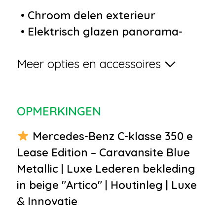
•
Chroom delen exterieur
•
Elektrisch glazen panorama-
dak
Meer opties en accessoires
•
Grootlichtassistent
•
Lichtmetalen velgen 17"
•
Metaalkleur
OPMERKINGEN
•
Parkeer assistent
•
Parkeersensor voor en achter
Mercedes-Benz C-klasse 350 e
•
Privacy glass
Lease Edition – Caravansite Blue
•
Buitenspiegels elektrisch
Metallic | Luxe Lederen bekleding
inklapbaar
in beige "Artico" | Houtinleg | Luxe
•
Buitenspiegels elektrisch
& Innovatie
verstel- en verwarmbaar