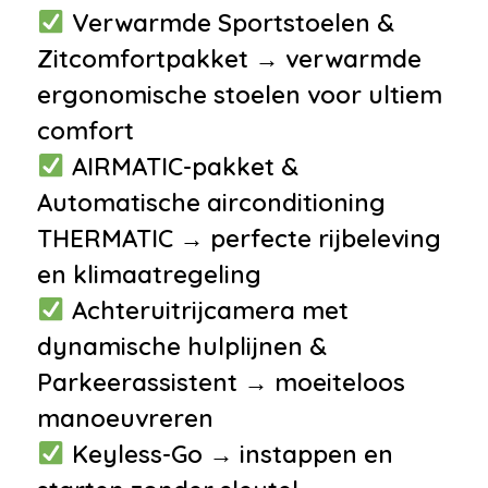
•
Achterbank in delen
Verwarmde Sportstoelen &
neerklapbaar
Zitcomfortpakket → verwarmde
•
Armsteun
ergonomische stoelen voor ultiem
•
Armsteun voor
comfort
•
Bose soundsystem
AIRMATIC-pakket &
•
Comfortstoel(en)
Automatische airconditioning
•
Elektrische ramen voor en
THERMATIC → perfecte rijbeleving
achter
en klimaatregeling
•
Hoofdsteunen achter
Achteruitrijcamera met
•
Lederen stuurwiel
dynamische hulplijnen &
•
Regensensor
Parkeerassistent → moeiteloos
•
Stuurbekrachtiging
manoeuvreren
snelheidsafhankelijk
Keyless-Go → instappen en
•
Voorstoelen verwarmd