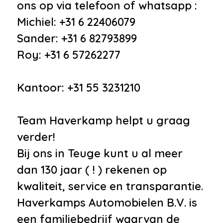
ons op via telefoon of whatsapp :
elektrische bediening voor
Michiel: +31 6 22406079
openen en sluiten
Sander: +31 6 82793899
•
Garmin® MAP PILOT
Roy: +31 6 57262277
•
LED-koplampen
•
Luchtvering
Kantoor: +31 55 3231210
•
Oplaadmogelijkheid
•
Panoramaschuifdak, elektrisch
Team Haverkamp helpt u graag
•
Ruitenwisser met regensensor
verder!
•
Stoelverwarming voor de
Bij ons in Teuge kunt u al meer
bestuurder en voorpassagier
dan 130 jaar ( ! ) rekenen op
•
Zitcomfortpakket
kwaliteit, service en transparantie.
•
Accukoeling
Haverkamps Automobielen B.V. is
•
Binnen/buitenspiegel aut.
een familiebedrijf waarvan de