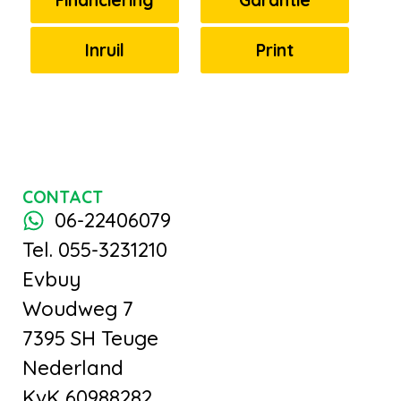
Inruil
Print
CONTACT
06-22406079
Tel. 055-3231210
Evbuy
Woudweg 7
7395 SH Teuge
Nederland
KvK 60988282