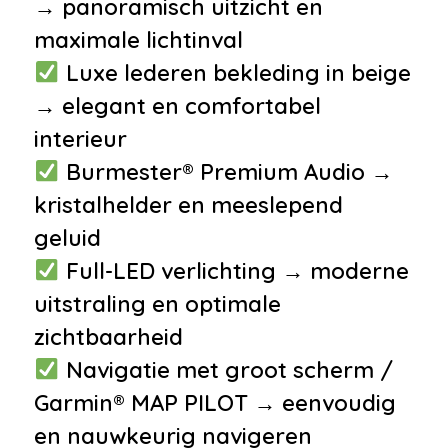
→ panoramisch uitzicht en
•
Burmester soundsystem
maximale lichtinval
•
Navigatiesysteem full map +
Luxe lederen bekleding in beige
hard disk
→ elegant en comfortabel
•
Stuurwiel multifunctioneel
interieur
•
Audio installatie
Burmester® Premium Audio →
•
Multimedia-voorbereiding
kristalhelder en meeslepend
Interieur
geluid
•
Airco met elektronische
Full-LED verlichting → moderne
regeling
uitstraling en optimale
•
Keyless start
zichtbaarheid
•
Luxe lederen bekleding
Navigatie met groot scherm /
•
Sport-Comfort Stoelen
Garmin® MAP PILOT → eenvoudig
•
12Volt aansluiting
en nauwkeurig navigeren