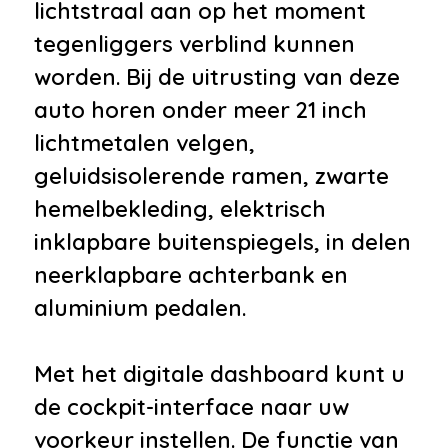
lichtstraal aan op het moment
telefoonvoorbereiding
tegenliggers verblind kunnen
•
DVD speler
worden. Bij de uitrusting van deze
•
Head-up display
auto horen onder meer 21 inch
•
Multimedia-voorbereiding
lichtmetalen velgen,
•
Multimedia systeem
geluidsisolerende ramen, zwarte
•
Navigatiesysteem full map
hemelbekleding, elektrisch
•
Rondomzicht camera
inklapbare buitenspiegels, in delen
•
Spraakbediening
neerklapbare achterbank en
•
Stuurwiel multifunctioneel
aluminium pedalen.
•
WiFi voorbereiding
Interieur
Met het digitale dashboard kunt u
•
Aluminium interieur afwerking
de cockpit-interface naar uw
•
Aluminium Pedalen
voorkeur instellen. De functie van