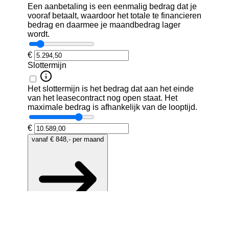
•
Remklauwen Rood
•
Schakelpaddles aan stuurwiel in
Black
•
Verwarmbare stuurwielrand
•
Accukoeling
•
Bluetooth
•
Dab
•
LED mistlampen
•
Niet in gerookt
•
Roetfilter
•
Schakelmogelijkheid aan
stuurwiel
•
Smartphone integratie
•
Volledig digitaal