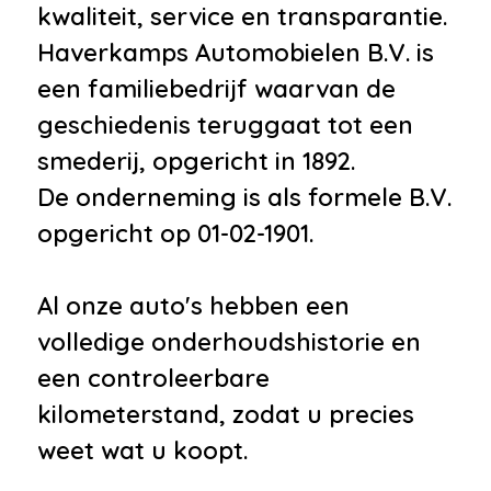
kwaliteit, service en transparantie.
•
Airbag passagier
Haverkamps Automobielen B.V. is
•
Alarm klasse 1(startblokkering)
een familiebedrijf waarvan de
•
Bandenspanningscontrolesysteem
geschiedenis teruggaat tot een
•
Derde remlicht
smederij, opgericht in 1892.
•
Hill hold functie
De onderneming is als formele B.V.
•
Isofix bevestiging voor
opgericht op 01-02-1901.
kinderzitjes
•
Rijstrooksensor
Al onze auto's hebben een
Overige
volledige onderhoudshistorie en
•
14-voudig verstelbare
een controleerbare
voorstoelen met memoryfunctie
kilometerstand, zodat u precies
•
360° Surround Camera
weet wat u koopt.
•
Afdaal assistent