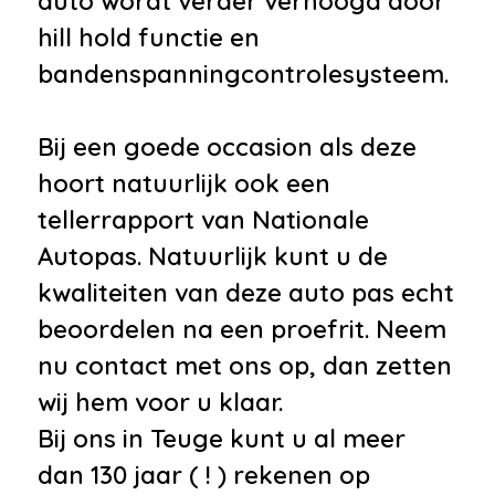
auto wordt verder verhoogd door
Veiligheid
hill hold functie en
bandenspanningcontrolesysteem.
•
Alarmsysteem
•
Anti Blokkeer Systeem
Bij een goede occasion als deze
•
Anti doorSlip Regeling
hoort natuurlijk ook een
•
Brake Assist System
tellerrapport van Nationale
•
Elektronisch Stabiliteits
Autopas. Natuurlijk kunt u de
Programma
kwaliteiten van deze auto pas echt
•
Vierwielaandrijving
beoordelen na een proefrit. Neem
•
Achteruitrijcamera
nu contact met ons op, dan zetten
•
Airbag(s) hoofd achter
wij hem voor u klaar.
•
Airbag(s) hoofd voor
Bij ons in Teuge kunt u al meer
•
Airbag(s) side voor
dan 130 jaar ( ! ) rekenen op
•
Airbag bestuurder