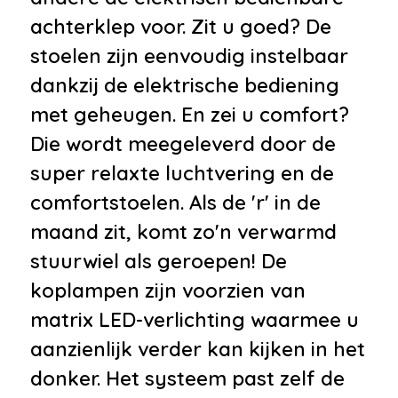
•
Elektrisch glazen panorama-
achterklep voor. Zit u goed? De
dak
stoelen zijn eenvoudig instelbaar
•
Getint glas
dankzij de elektrische bediening
•
Keyless entry
met geheugen. En zei u comfort?
•
LED achterlichten
Die wordt meegeleverd door de
•
LED dagrijverlichting
super relaxte luchtvering en de
•
Sport uitlaat
comfortstoelen. Als de 'r' in de
•
Uitlaat sierstuk
maand zit, komt zo'n verwarmd
•
Verwarmde voorruit
stuurwiel als geroepen! De
Infotainment
koplampen zijn voorzien van
matrix LED-verlichting waarmee u
•
Meridian surround system
aanzienlijk verder kan kijken in het
•
Audio installatie high end
donker. Het systeem past zelf de
•
Bluetooth