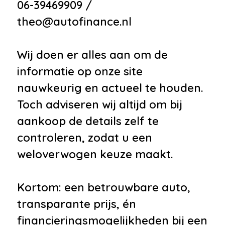
inklapbare buitenspiegels met
06-39469909 /
instapverlichting
theo@autofinance.nl
•
Elektrisch verwarmbare
voorruit met verwarmde
Wij doen er alles aan om de
hogedruk ruitensproeiers
informatie op onze site
•
Enkele, naar boven
nauwkeurig en actueel te houden.
scharnierende achterklep met
Toch adviseren wij altijd om bij
elektrische bediening (openen en
aankoop de details zelf te
sluiten)
controleren, zodat u een
•
Extended Leather Pack
weloverwogen keuze maakt.
•
Extra getint glas achter
•
Geluidsisolerend glas
Kortom: een betrouwbare auto,
•
Glazen panoramadak met
transparante prijs, én
elektrisch bediend
financieringsmogelijkheden bij een