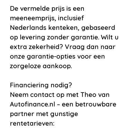
•
Akoestisch gelaagd glas voor
De vermelde prijs is een
voorportierruiten, gehard glas
meeneemprijs, inclusief
voor achterportierruiten,
Nederlands kenteken, gebaseerd
achterzijruiten en achterruit
op levering zonder garantie. Wilt u
•
Automatische dimmende
extra zekerheid? Vraag dan naar
achteruitkijkspiegel
onze garantie-opties voor een
•
Connected services
zorgeloze aankoop.
•
DAB+-tuner (Digital Audio
Broadcasting)
Financiering nodig?
•
Dak in contrastkleur Narvik
Neem contact op met Theo van
Black
Autofinance.nl – een betrouwbare
•
Electronic climate control
partner met gunstige
•
Elektrisch verstel-, verwarm- en
rentetarieven: