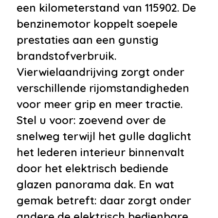
dimmend
een kilometerstand van 115902. De
•
Buitenspiegels elektr. met
benzinemotor koppelt soepele
geheugen
prestaties aan een gunstig
•
Buitenspiegels elektrisch
brandstofverbruik.
inklapbaar
Vierwielaandrijving zorgt onder
•
Buitenspiegels elektrisch
verschillende rijomstandigheden
verstel- en verwarmbaar
voor meer grip en meer tractie.
•
Buitenspiegels elektrisch
Stel u voor: zoevend over de
verstelbaar
snelweg terwijl het gulle daglicht
•
Buitenspiegels met verlichting
het lederen interieur binnenvalt
•
Buitenspiegels verwarmbaar
door het elektrisch bediende
•
Bumpers in carrosseriekleur
glazen panorama dak. En wat
•
Centrale deurvergrendeling
gemak betreft: daar zorgt onder
•
Dimlichten automatisch
andere de elektrisch bedienbare