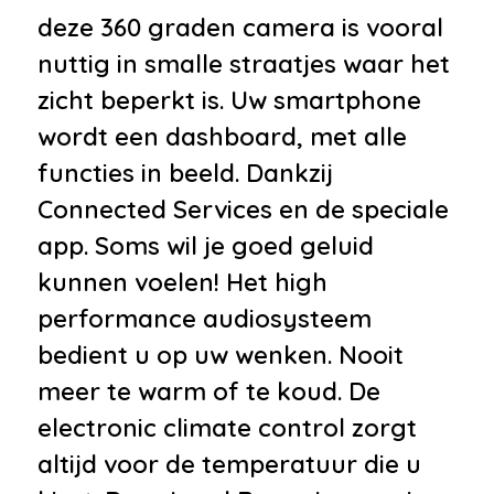
•
Comfortstoel(en)
deze 360 graden camera is vooral
•
Cruise control
nuttig in smalle straatjes waar het
•
Elektrische ramen voor en
zicht beperkt is. Uw smartphone
achter
wordt een dashboard, met alle
•
Elektrisch verstelbare stoel(en)
functies in beeld. Dankzij
met geheugen
Connected Services en de speciale
•
Keyless start
app. Soms wil je goed geluid
•
Lederen interieurdelen
kunnen voelen! Het high
•
Luxe lederen bekleding
performance audiosysteem
•
Voorstoelen verwarmd
bedient u op uw wenken. Nooit
•
Zwarte hemelbekleding
meer te warm of te koud. De
•
12Volt aansluiting
electronic climate control zorgt
•
Achterbank in delen
altijd voor de temperatuur die u
neerklapbaar