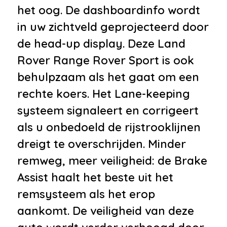
voorstoel(en)
het oog. De dashboardinfo wordt
•
Hoofdsteunen achter
in uw zichtveld geprojecteerd door
•
Lederen stuurwiel
de head-up display. Deze Land
•
Lendesteunen (verstelbaar)
Rover Range Rover Sport is ook
•
Passagiersstoel in hoogte
behulpzaam als het gaat om een
verstelbaar
rechte koers. Het Lane-keeping
•
Regensensor
systeem signaleert en corrigeert
•
Stuurbekrachtiging
als u onbedoeld de rijstrooklijnen
•
Stuurbekrachtiging
dreigt te overschrijden. Minder
snelheidsafhankelijk
remweg, meer veiligheid: de Brake
•
Stuur verstelbaar
Assist haalt het beste uit het
•
Stuurwiel verwarmd
remsysteem als het erop
•
Voorstoelen in hoogte
aankomt. De veiligheid van deze
verstelbaar