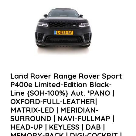
Land Rover Range Rover Sport
P400e Limited-Edition Black-
Line {SOH-100%} Aut. *PANO |
OXFORD-FULL-LEATHER|
MATRIX-LED | MERIDIAN-
SURROUND | NAVI-FULLMAP |
HEAD-UP | KEYLESS | DAB |
MEMORY-PACK | DIGI-COCKPIT |