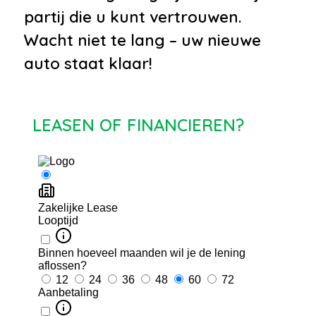
schuif-/kanteldeel vóór
partij die u kunt vertrouwen.
•
Head-Up Display
Wacht niet te lang – uw nieuwe
•
Interactive Driver Display
auto staat klaar!
(digitaal instrumentenpaneel)
•
Interieurafwerking in Shadow
LEASEN OF FINANCIEREN?
aluminium
•
Keyless Entry: sleutelloze
ontgrendeling / vergrendeling
•
LED-mistlampen vóór
•
Luchtvering
•
Matrix led koplampen
•
Navigation Pro
•
Oplaadmogelijkheid