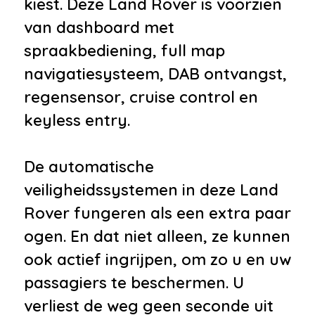
kiest. Deze Land Rover is voorzien
•
Airco separaat achter
van dashboard met
•
Armsteun
spraakbediening, full map
•
Armsteun achter
navigatiesysteem, DAB ontvangst,
•
Armsteun voor
regensensor, cruise control en
•
Bagage-afdekhoes
keyless entry.
•
Bestuurdersstoel in hoogte
verstelbaar
De automatische
•
Binnenspiegel automatisch
veiligheidssystemen in deze Land
dimmend
Rover fungeren als een extra paar
•
Boordcomputer
ogen. En dat niet alleen, ze kunnen
•
Elektrisch verstelbare
ook actief ingrijpen, om zo u en uw
stuurkolom
passagiers te beschermen. U
•
Elektrisch verstelbare
verliest de weg geen seconde uit