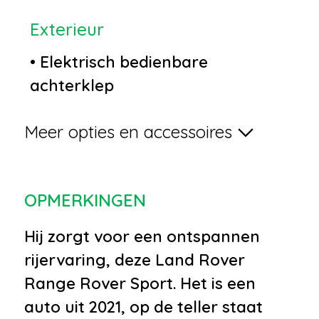
Exterieur
•
Elektrisch bedienbare
achterklep
•
Elektronische
Meer opties en accessoires
remkrachtverdeling
•
Lichtmetalen velgen 21"
•
Metaalkleur
OPMERKINGEN
•
Parkeersensor voor en achter
•
Achterspoiler
Hij zorgt voor een ontspannen
•
Afdekhoes
rijervaring, deze Land Rover
•
Afwijkende dakkleur
Range Rover Sport. Het is een
•
Buitenspiegel(s) automatisch
auto uit 2021, op de teller staat