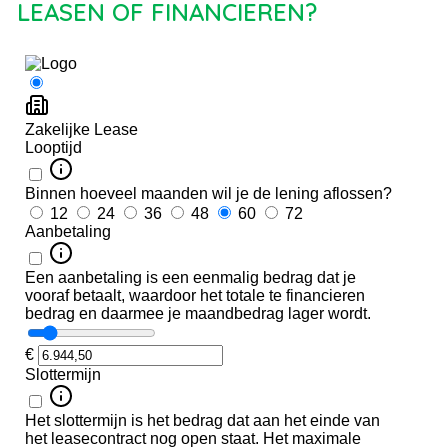
LEASEN OF FINANCIEREN?
eding
md
warmd
eding
en
in