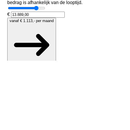
 voor
.
t
ter
g
ngspook
n hoogte
ng