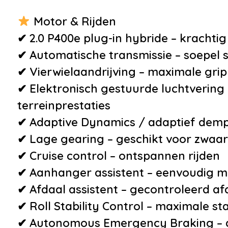
Motor & Rijden
Veiligheid
Overig
✔ 2.0 P400e plug-in hybride – krachtig 
✔ Automatische transmissie – soepel 
•
Airbag(s) hoofd achter
•
Aanhan
✔ Vierwielaandrijving – maximale gri
•
Alarmsysteem
•
Achte
✔ Elektronisch gestuurde luchtvering 
•
Autonomous Emergency
waarsc
terreinprestaties
Braking
•
Adapti
✔ Adaptive Dynamics / adaptief demp
•
Brake Assist System
•
Afdaal
✔ Lage gearing – geschikt voor zwaar
•
Dodehoek detector
•
Apple 
✔ Cruise control – ontspannen rijden
•
Roll Stability Control
Auto
✔ Aanhanger assistent – eenvoudig
•
Verkeersbord detectie
•
BTW te
✔ Afdaal assistent – gecontroleerd afd
•
Vermoeidheids
•
Camera
✔ Roll Stability Control – maximale stab
herkenning
binnens
✔ Autonomous Emergency Braking – 
•
Airbag(s) hoofd voor
•
CCS sn