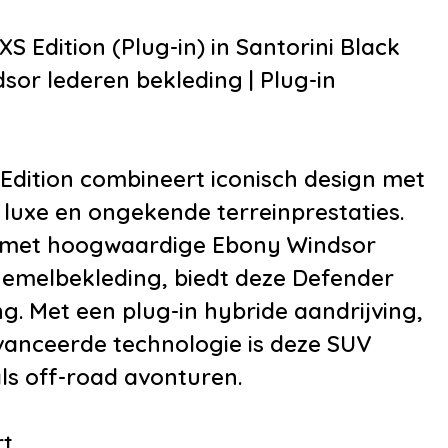
nstallatie
geheugen
edia-voorbereiding
•
Keyless start
S Edition (Plug-in) in Santorini Black
•
Koelbox
or lederen bekleding | Plug-in
•
Luxe lederen bekl
•
Stuurwiel verwar
•
Voorstoelen ver
Edition combineert iconisch design met
•
Zwarte hemelbekl
 luxe en ongekende terreinprestaties.
•
12Volt aansluiting
ic met hoogwaardige Ebony Windsor
•
Achterbank in del
hemelbekleding, biedt deze Defender
neerklapbaar
g. Met een plug-in hybride aandrijving,
•
Armsteun achter
vanceerde technologie is deze SUV
•
Armsteun voor
als off-road avonturen.
•
Bagagedek
•
Bestuurdersstoel 
rt