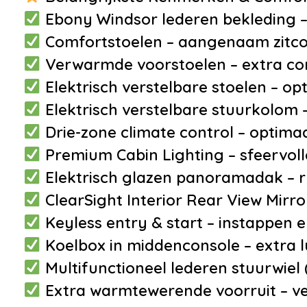
carrosseriekleur
Ebony Windsor lederen bekleding 
•
Centrale
Comfortstoelen – aangenaam zitc
deurvergrendeling met
Verwarmde voorstoelen – extra co
afstandsbediening
Elektrisch verstelbare stoelen – opt
•
Dakrails
Elektrisch verstelbare stuurkolom 
•
Dimlichten automatisch
Drie-zone climate control – optimaa
•
Elektronische
Premium Cabin Lighting – sfeervolle
remkrachtverdeling
Elektrisch glazen panoramadak – rui
•
Getint glas
ClearSight Interior Rear View Mirror
•
LED achterlichten
Keyless entry & start – instappen e
•
Mistlampen voor
Koelbox in middenconsole – extra 
Multifunctioneel lederen stuurwiel
Extra warmtewerende voorruit – v