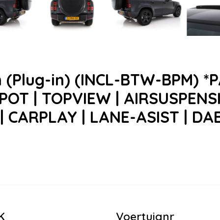
on (Plug-in) (INCL-BTW-BPM) 
SPOT | TOPVIEW | AIRSUSPENS
 CARPLAY | LANE-ASIST | DAB
K
Voertuignr