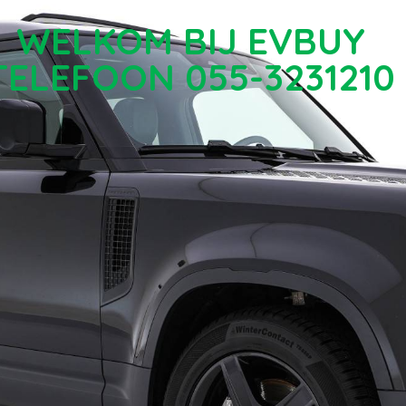
WELKOM BIJ EVBUY
TELEFOON 055-3231210