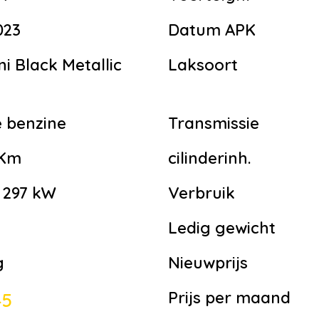
023
Datum APK
ni Black Metallic
Laksoort
 benzine
Transmissie
 Km
cilinderinh.
| 297 kW
Verbruik
Ledig gewicht
g
Nieuwprijs
Prijs per maand
45