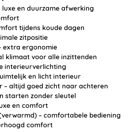
hoogte verstelbaar
– luxe en duurzame afwerking
•
Boordcomputer
omfort
•
Elektrische ramen
mfort tijdens koude dagen
•
Elektrisch verstelb
imale zitpositie
passagiersstoel me
– extra ergonomie
geheugen
l klimaat voor alle inzittenden
•
Hoofdsteunen ach
 interieurverlichting
•
Lederen bekledin
mtelijk en licht interieur
•
Lederen stuurwiel
 – altijd goed zicht naar achteren
•
Lederen versnelli
n starten zonder sleutel
•
Passagiersstoel i
luxe en comfort
verstelbaar
 (verwarmd) – comfortabele bediening
•
Regensensor
erhoogd comfort
•
Stuurbekrachtigi