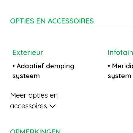
OPTIES EN ACCESSOIRES
Exterieur
Infotai
•
Adaptief demping
•
Meridi
systeem
system
•
Elektrisch glazen
•
Naviga
Meer opties en
panorama-dak
map
•
Grootlichtassistent
•
Rondo
accessoires
•
Keyless entry
•
Stuurw
•
Koplampen adaptief
multifu
OPMERKINGEN