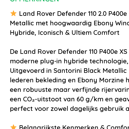
•
LED dagrijverlichting
•
Audio i
•
Lichtmetalen velgen 20"
•
Multim
Land Rover Defender 110 2.0 P400e X
•
Parkeersensor voor en
Metallic met hoogwaardig Ebony Winds
achter
Hybride, Iconisch & Ultiem Comfort
•
Warmtewerende voorruit
•
Buitenspiegel(s)
De Land Rover Defender 110 P400e XS 
automatisch dimmend
moderne plug-in hybride technologie,
•
Buitenspiegels elektrisch
Uitgevoerd in Santorini Black Metall
inklapbaar
lederen bekleding en Ebony Morzine 
•
Buitenspiegels elektrisch
een robuuste maar verfijnde rijervarin
verstel- en verwarmbaar
een CO₂-uitstoot van 60 g/km en gea
•
Buitenspiegels met
perfect voor zowel dagelijks gebruik 
verlichting
•
Bumpers in
Belangrijkste Kenmerken & Comfo