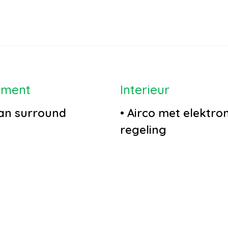
nment
Interieur
an surround
•
Airco met elektro
regeling
tiesysteem full
•
Airco separaat ac
•
Comfortstoel(en)
mzicht camera
•
Cruise control
iel
•
Elektrisch verstelb
nctioneel
bestuurdersstoel m