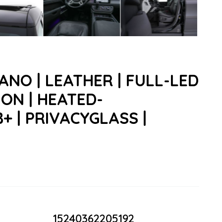
*PANO | LEATHER | FULL-LED
ION | HEATED-
+ | PRIVACYGLASS |
15240362205192