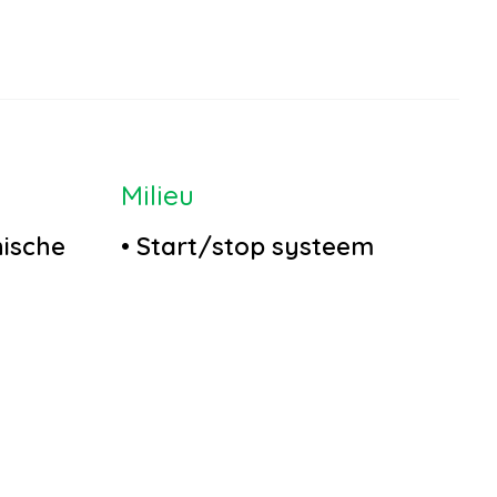
Milieu
nische
•
Start/stop systeem
hter
.
et