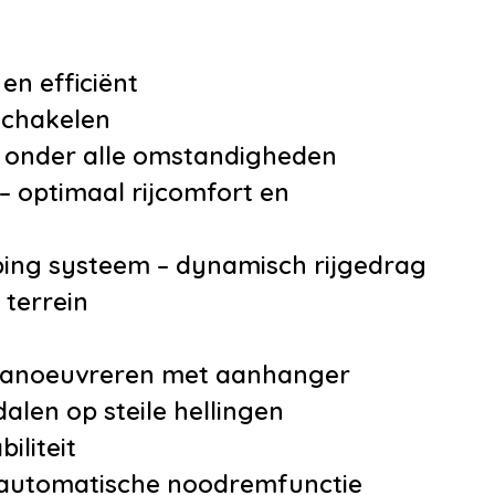
snelheidsafhankelij
e
en efficiënt
schakelen
ger assistent
p onder alle omstandigheden
ropkomend verkeer
– optimaal rijcomfort en
huwing
ve Dynamics
ing systeem – dynamisch rijgedrag
 assistent
 terrein
Carplay/Android
 manoeuvreren met aanhanger
 verrekenen
alen op steile hellingen
beeld in
iliteit
piegel
automatische noodremfunctie
ellader aansluiting